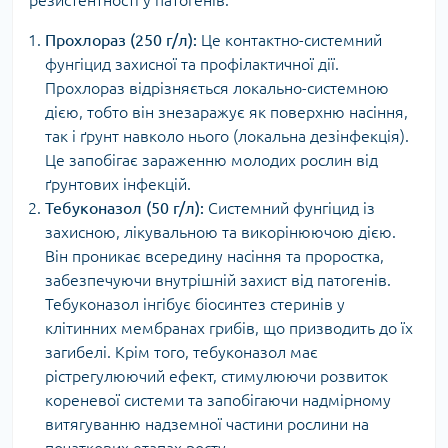
Прохлораз (250 г/л):
Це контактно-системний
фунгіцид захисної та профілактичної дії.
Прохлораз відрізняється локально-системною
дією, тобто він знезаражує як поверхню насіння,
так і ґрунт навколо нього (локальна дезінфекція).
Це запобігає зараженню молодих рослин від
ґрунтових інфекцій.
Тебуконазол (50 г/л):
Системний фунгіцид із
захисною, лікувальною та викорінюючою дією.
Він проникає всередину насіння та проростка,
забезпечуючи внутрішній захист від патогенів.
Тебуконазол інгібує біосинтез стеринів у
клітинних мембранах грибів, що призводить до їх
загибелі. Крім того, тебуконазол має
рістрегулюючий ефект, стимулюючи розвиток
кореневої системи та запобігаючи надмірному
витягуванню надземної частини рослини на
початкових етапах росту.