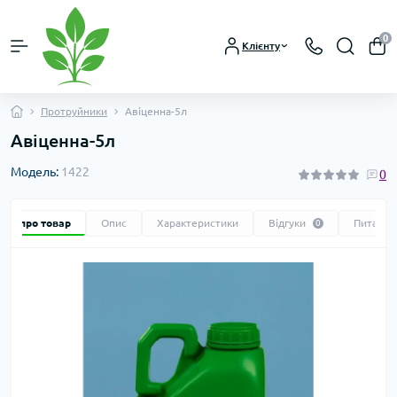
0
Клієнту
Протруйники
Авіценна-5л
Авіценна-5л
Модель:
1422
0
Все про товар
Опис
Характеристики
Відгуки
Питання
0