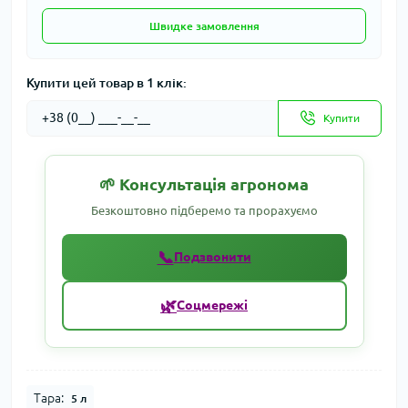
Швидке замовлення
Купити цей товар в 1 клік:
Купити
🌱 Консультація агронома
Безкоштовно підберемо та прорахуємо
📞
Подзвонити
🌿
Соцмережі
Тара:
5 л