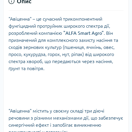
Опис
"Авіценна" – це сучасний трикомпонентний
фунгіцидний протруйник широкого спектра дії,
розроблений компанією
"ALFA Smart Agro"
. Він
призначений для комплексного захисту насіння та
сходів зернових культур (пшениця, ячмінь, овес,
просо, кукурудза, горох, нут, ріпак) від широкого
спектра хвороб, що передаються через насіння,
ґрунт та повітря.
"Авіценна" містить у своєму складі три діючі
речовини з різними механізмами дії, що забезпечує
синергічний ефект і запобігає виникненню
резистентності у патогенів: