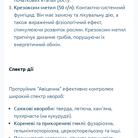
Крезоксим-метил (50 г/л):
Контактно-системний
фунгіцид. Він має захисну та лікувальну дію, а
також виражений фізіологічний ефект,
стимулюючи розвиток рослин. Крезоксим-метил
пригнічує дихання грибів, порушуючи їх
енергетичний обмін.
Спектр дії
Протруйник "Авіценна" ефективно контролює
широкий спектр хвороб:
Сажкові хвороби:
тверда, летюча, кам'яна,
пухирчаста (на кукурудзі).
Кореневі та прикореневі гнилі:
фузаріозна,
гельмінтоспоріозна, церкоспорельозну та інші.
Плямистості:
септоріоз, сітчаста плямистість.