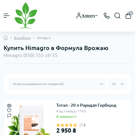
0
Клієнту
Виробник
Himagro
Купить Himagro в Формула Врожаю
Himagro (050) 555-20-55
Тотал - 20 л Раундап Гербіцид
Код товару: 1193
В наявності
3
2 950 ₴