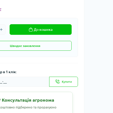
?
До кошика
Швидке замовлення
 в 1 клік:
Купити
 Консультація агронома
коштовно підберемо та прорахуємо