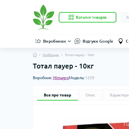
Каталог товарів
Виробники
Відгуки Google
С
Гербіциди
Тотал пауер - 10кг
Тотал пауер - 10кг
Виробник:
Himagro
Модель:
1259
Все про товар
Опис
Характер