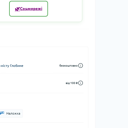
🌿
Соцмережі
 місту Глобине
безкоштовно
від 100 ₴
Наложка