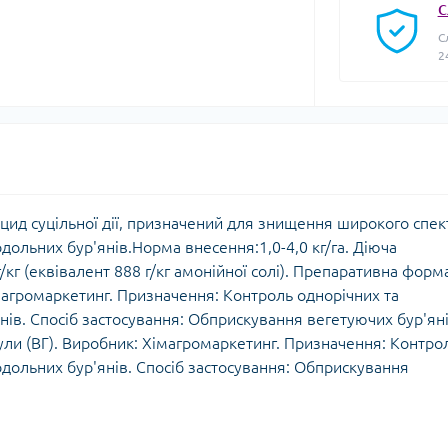
С
С
2
біцид суцільної дії, призначений для знищення широкого спек
одольних бур'янів.Норма внесення:1,0-4,0 кг/га. Діюча
/кг (еквівалент 888 г/кг амонійної солі). Препаративна форм
магромаркетинг. Призначення: Контроль однорічних та
нів. Спосіб застосування: Обприскування вегетуючих бур'яні
ли (ВГ). Виробник: Хімагромаркетинг. Призначення: Контро
одольних бур'янів. Спосіб застосування: Обприскування