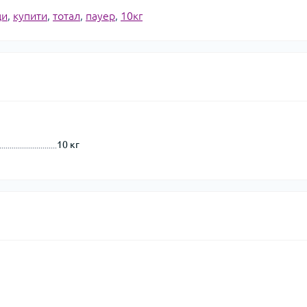
ди
,
купити
,
тотал
,
пауер
,
10кг
10 кг