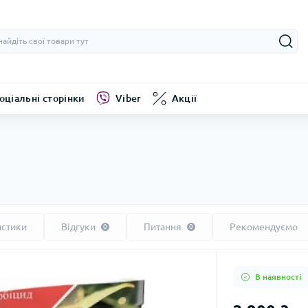
оціальні сторінки
Viber
Акції
истики
Відгуки
Питання
Рекомендуємо
0
0
В наявності