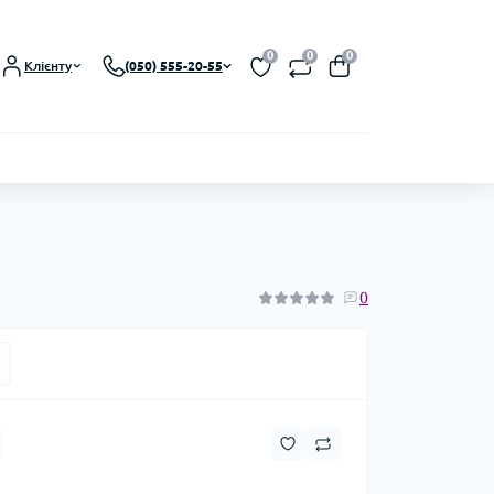
0
0
0
Клієнту
(050) 555-20-55
0