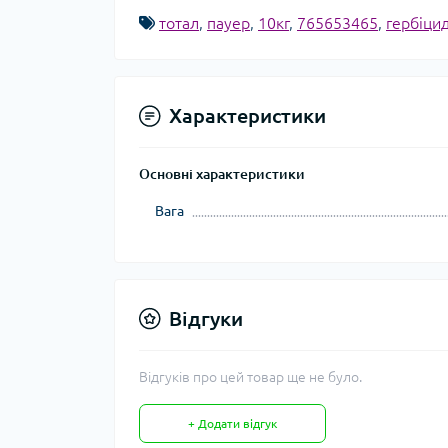
тотал
,
пауер
,
10кг
,
765653465
,
гербіци
Характеристики
Основні характеристики
Вага
Відгуки
Відгуків про цей товар ще не було.
+ Додати відгук