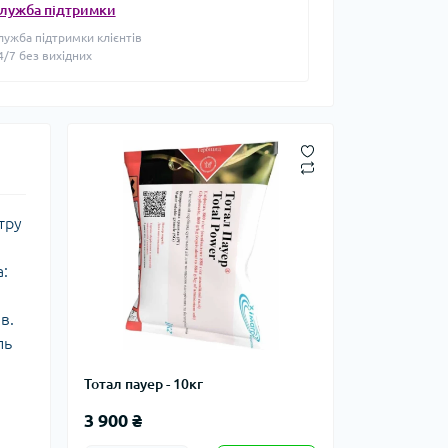
лужба підтримки
лужба підтримки клієнтів
4/7 без вихідних
тру
а:
в.
ль
Тотал пауер - 10кг
3 900 ₴