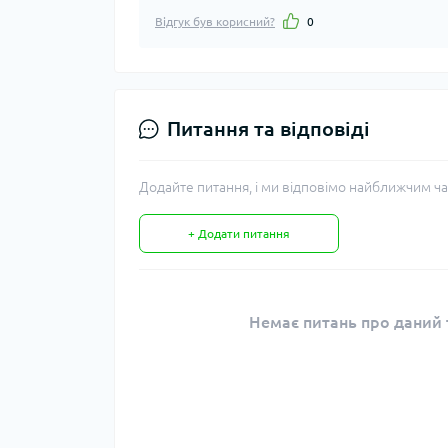
Відгук був корисний?
0
Питання та відповіді
Додайте питання, і ми відповімо найближчим ча
+ Додати питання
Немає питань про даний т