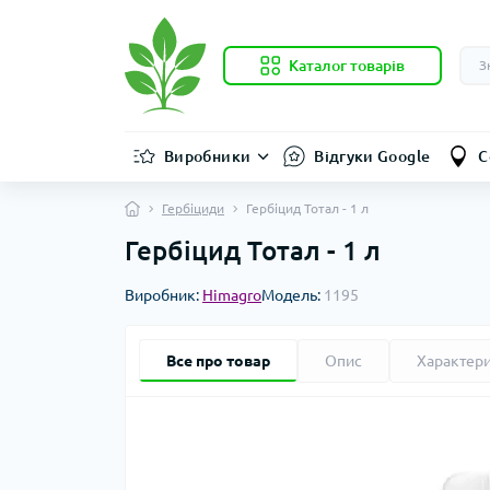
Каталог товарів
Виробники
Відгуки Google
С
Гербіциди
Гербіцид Тотал - 1 л
Гербіцид Тотал - 1 л
Виробник:
Himagro
Модель:
1195
Все про товар
Опис
Характер