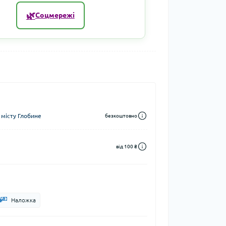
🌿
Соцмережі
 місту Глобине
безкоштовно
від 100 ₴
Наложка