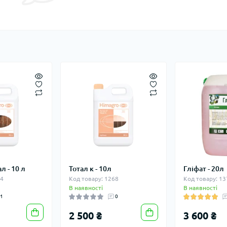
л - 10 л
Тотал к - 10л
Гліфат - 20л
94
Код товару: 1268
Код товару: 13
В наявності
В наявності
1
0
2 500 ₴
3 600 ₴