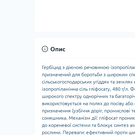
Опис
Гербіцид з діючою речовиною ізопропіламі
призначений для боротьби з широким спек
сільськогосподарських угіддях та землях
ізопропіламінна сіль гліфосату, 480 г/л.
широкого спектру однорічних та багаторі
використовується на полях до посіву або
призначення (узбіччя доріг, промислові т
соняшника. Механізм дії: гліфосат проник
до кореневої системи та блокує синтез а
рослини. Переваги: ефективний проти ши