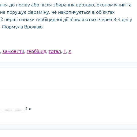
ння до посіву або після збирання врожаю; економічний та
 не порушує сівозміну. не накопичується в об'єктах
 перші ознаки гербіцидної дії з'являються через 3-4 дні у
н. Формула Врожаю
,
замовити
,
гербіцид
,
тотал
,
1
,
л
1 л