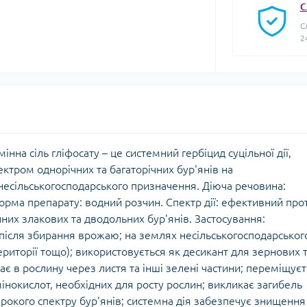
С
С
2
нна сіль гліфосату – це системний гербіцид суцільної дії,
тром однорічних та багаторічних бур'янів на
 несільськогосподарського призначення. Діюча речовина:
 Форма препарату: водний розчин. Спектр дії: ефективний про
чних злакових та дводольних бур'янів. Застосування:
 після збирання врожаю; на землях несільськогосподарськог
ериторії тощо); використовується як десикант для зернових 
ає в рослину через листя та інші зелені частини; переміщує
мінокислот, необхідних для росту рослин; викликає загибель
рокого спектру бур'янів; системна дія забезпечує знищення