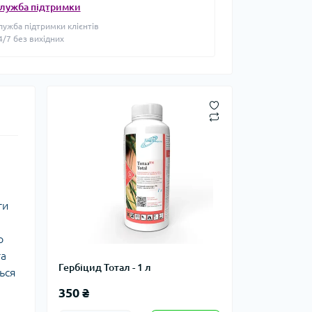
лужба підтримки
лужба підтримки клієнтів
4/7 без вихідних
ти
о
та
Гербіцид Тотал - 1 л
ться
350 ₴