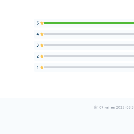
5
4
3
2
1
07 квітня 2025 (08:3