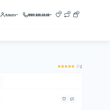
0
0
0
Клієнту
(050) 555-20-55
1