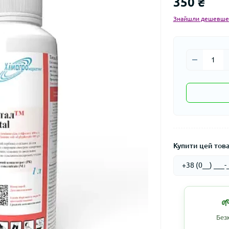
350 ₴
Знайшли дешевше
Купити цей товар

Без