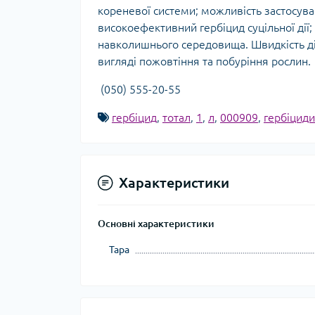
кореневої системи; можливість застосува
високоефективний гербіцид суцільної дії;
навколишнього середовища. Швидкість дії:
вигляді пожовтіння та побуріння росли
(050) 555-20-55
гербіцид
,
тотал
,
1
,
л
,
000909
,
гербіциди
Характеристики
Основні характеристики
Тара