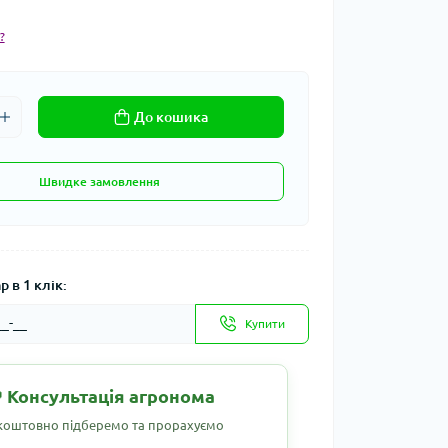
?
До кошика
Швидке замовлення
 в 1 клік:
Купити
 Консультація агронома
коштовно підберемо та прорахуємо