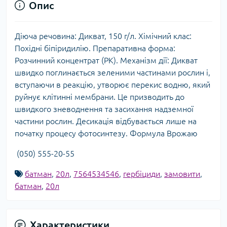
Опис
Діюча речовина: Дикват, 150 г/л. Хімічний клас:
Похідні біпіридилію. Препаративна форма:
Розчинний концентрат (РК). Механізм дії: Дикват
швидко поглинається зеленими частинами рослин і,
вступаючи в реакцію, утворює перекис водню, який
руйнує клітинні мембрани. Це призводить до
швидкого зневоднення та засихання надземної
частини рослин. Десикація відбувається лише на
початку процесу фотосинтезу. Формула Врожаю
(050) 555-20-55
батман
,
20л
,
7564534546
,
гербіциди
,
замовити
,
батман
,
20л
Характеристики