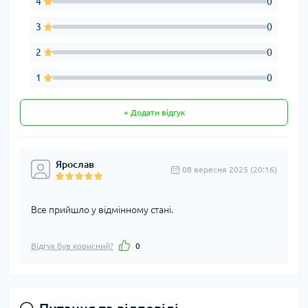
4
0
3
0
2
0
1
0
+ Додати відгук
Ярослав
08 вересня 2025 (20:16)
Все прийшло у відмінному стані.
Відгук був корисний?
0