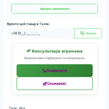
Швидке замовлення
Купити цей товар в 1 клік:
Купити
🌱 Консультація агронома
Безкоштовно підберемо та прорахуємо
📞
Подзвонити
🌿
Соцмережі
Тара:
20 л