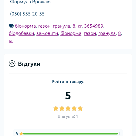
Формула Врожаю
(050) 555-20-55
біонорма
,
газон
,
гранула
,
8
,
кг
,
3654989
,
біодобавки
,
замовити
,
біонорма
,
газон
,
гранула
,
8
,
кг
Відгуки
Рейтинг товару:
5
Відгуків: 1
5
1