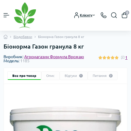
0
Клієнту
Біодобавки
Біонорма Газон гранула 8 кг
Біонорма Газон гранула 8 кг
Виробник:
Агромагазин Формула Врожаю
1
Модель:
1185
Все про товар
Опис
Відгуки
Питання
1
0