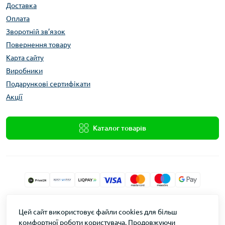
Доставка
Оплата
Зворотній зв’язок
Повернення товару
Карта сайту
Виробники
Подарункові сертифікати
Акції
Каталог товарів
Xolod.Online
Цей сайт використовує файли cookies для більш
Формула Врожаю © 2026
комфортної роботи користувача. Продовжуючи