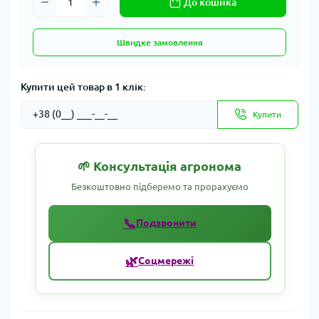
До кошика
Швидке замовлення
Купити цей товар в 1 клік:
Купити
🌱 Консультація агронома
Безкоштовно підберемо та прорахуємо
📞
Подзвонити
🌿
Соцмережі