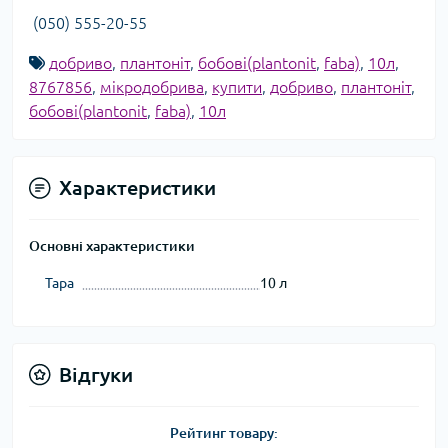
(050) 555-20-55
добриво
,
плантоніт
,
бобові(plantonit
,
faba)
,
10л
,
8767856
,
мікродобрива
,
купити
,
добриво
,
плантоніт
,
бобові(plantonit
,
faba)
,
10л
Характеристики
Основні характеристики
Тара
10 л
Відгуки
Рейтинг товару: