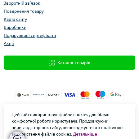
Зворотній зв’язок
Повернення товару
Карта сайту
Виробники
Подарункові сертифікати
Акції
Каталог товарів
Xolod.Online
Цей сайт використовує файли cookies для більш
Формула Врожаю © 2026
комфортної роботи користувача. Продовжуючи
перегляд сторінок сайту, ви погоджуєтеся з політикою
використання файлів cookies.
Детальніше