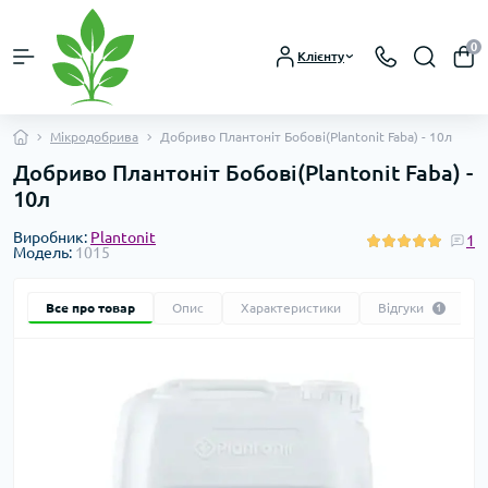
0
Клієнту
Мікродобрива
Добриво Плантоніт Бобові(Plantonit Faba) - 10л
Добриво Плантоніт Бобові(Plantonit Faba) -
10л
Виробник:
Plantonit
1
Модель:
1015
Все про товар
Опис
Характеристики
Відгуки
1