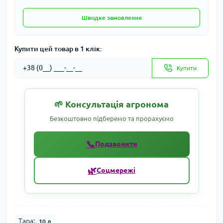
Швидке замовлення
Купити цей товар в 1 клік:
Купити
🌱 Консультація агронома
Безкоштовно підберемо та прорахуємо
📞
Подзвонити
🌿
Соцмережі
Тара:
10 л