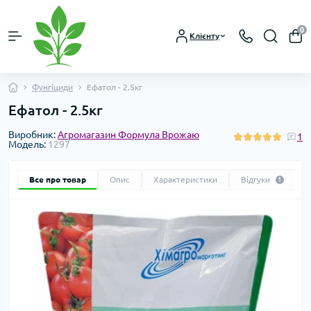
0
Клієнту
Фунгіциди
Ефатол - 2.5кг
Ефатол - 2.5кг
Виробник:
Агромагазин Формула Врожаю
1
Модель:
1297
Все про товар
Опис
Характеристики
Відгуки
1