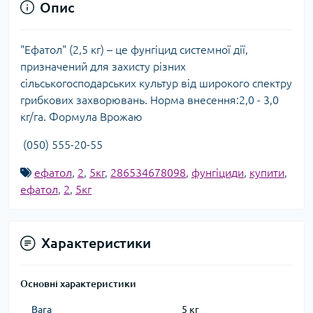
Опис
"Ефатол" (2,5 кг) – це фунгіцид системної дії,
призначений для захисту різних
сільськогосподарських культур від широкого спектру
грибкових захворювань. Норма внесення:2,0 - 3,0
кг/га. Формула Врожаю
(050) 555-20-55
ефатол
,
2
,
5кг
,
286534678098
,
фунгіциди
,
купити
,
ефатол
,
2
,
5кг
Характеристики
Основні характеристики
Вага
5 кг