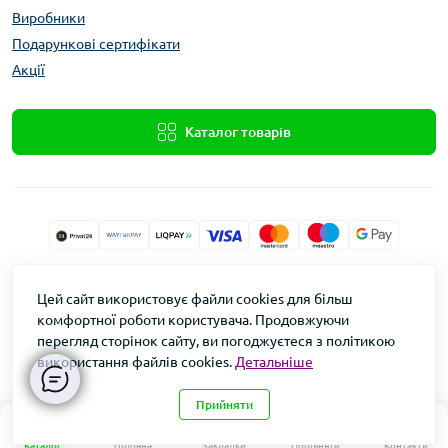
Виробники
Подарункові сертифікати
Акції
Каталог товарів
Xolod.Online
Цей сайт використовує файли cookies для більш
Формула Врожаю © 2026
комфортної роботи користувача. Продовжуючи
перегляд сторінок сайту, ви погоджуєтеся з політикою
використання файлів cookies.
Детальніше
Прийняти
0
0
Каталог
Головна
Закладки
Порівняти
Контакти