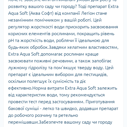
розвитку вашого саду чи городу? Тоді препарат Extra
Aqua Soft (Аква Софт) від компанії Легіон стане
незамінним помічником у вашій роботі. Цей
регулятор жорсткості води прискорить засвоювання
корисних елементів рослинами, покращить рівень
рН та жорсткість води, роблячи її ідеальною для
будь-яких обробок.Завдяки хелатним властивостям,
Extra Aqua Soft допомагає рослинам краще
засвоювати поживні речовини, а також запобігає
лужному гідролізу та пом'якшує тверду воду. Цей
препарат є ідеальним вибором для пестицидів,
оскільки полегшує їх сумісність та діє
ефективно.Норма витрати Extra Aqua Soft залежить
від характеристик води, тому рекомендується
провести тест перед застосуванням. Приготування
бакової суміші - легко та швидко, додавши препарат
до робочого розчину та ретельно
перемішавши.Забезпечте вашому саду чи городу