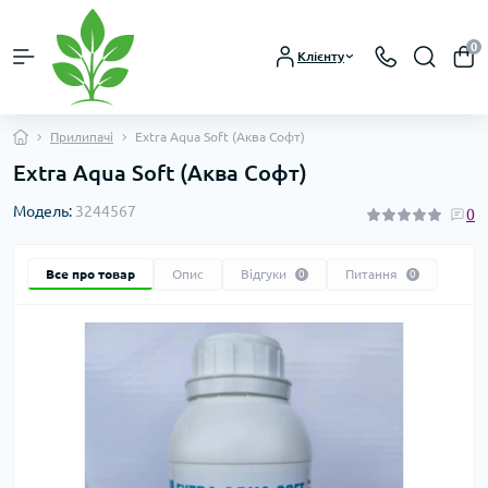
0
Клієнту
Прилипачі
Extra Aqua Soft (Аква Софт)
Extra Aqua Soft (Аква Софт)
Модель:
3244567
0
Все про товар
Опис
Відгуки
Питання
0
0