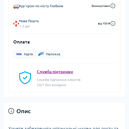
Курʼєром по місту Глобине
безкоштовно
Нова Пошта
від 100 ₴
1-2 дні
Оплата
Карта
Наложка
Служба підтримки
Служба підтримки клієнтів
24/7 без вихідних
Опис
Хочете забезпечити оптимальні умови для росту та