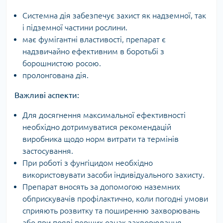
Системна дія забезпечує захист як надземної, так
і підземної частини рослини.
має фумігантні властивості, препарат є
надзвичайно ефективним в боротьбі з
борошнистою росою.
пролонгована дія.
Важливі аспекти:
Для досягнення максимальної ефективності
необхідно дотримуватися рекомендацій
виробника щодо норм витрати та термінів
застосування.
При роботі з фунгіцидом необхідно
використовувати засоби індивідуального захисту.
Препарат вносять за допомогою наземних
обприскувачів профілактично, коли погодні умови
сприяють розвитку та поширенню захворювань
або при появі перших ознак захворювання.