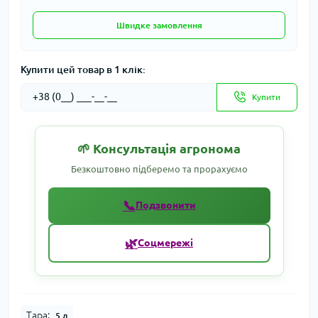
Швидке замовлення
Купити цей товар в 1 клік:
Купити
🌱 Консультація агронома
Безкоштовно підберемо та прорахуємо
📞
Подзвонити
🌿
Соцмережі
Тара:
5 л