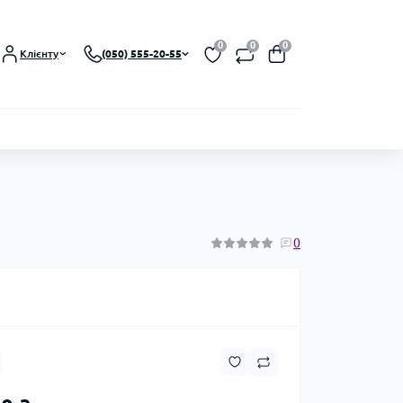
0
0
0
Клієнту
(050) 555-20-55
0