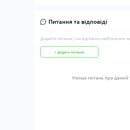
Питання та відповіді
Додайте питання, і ми відповімо найближчим ча
+ Додати питання
Немає питань про даний т