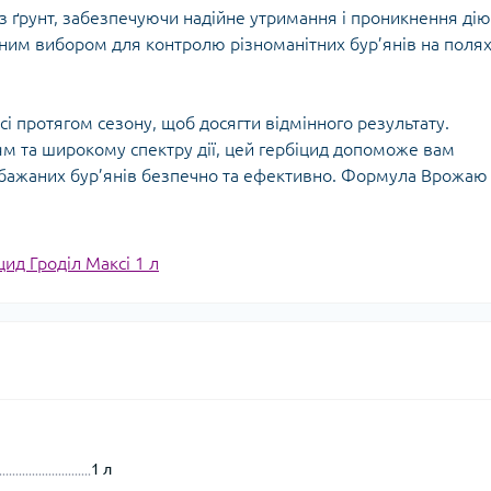
ерез ґрунт, забезпечуючи надійне утримання і проникнення ді
нним вибором для контролю різноманітних бур’янів на полях
і протягом сезону, щоб досягти відмінного результату.
ям та широкому спектру дії, цей гербіцид допоможе вам
ебажаних бур’янів безпечно та ефективно. Формула Врожаю
цид Гроділ Максі 1 л
1 л