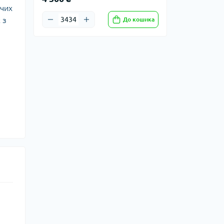
ючих
 з
До кошика