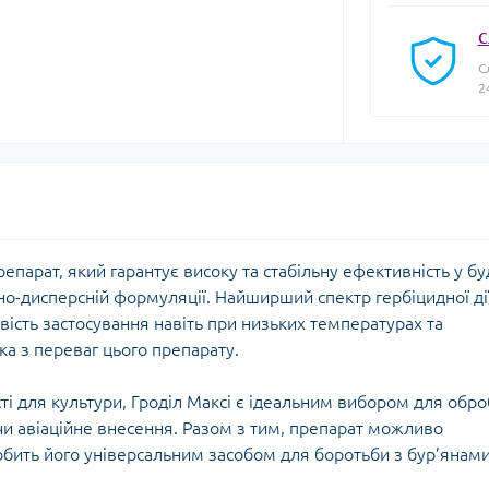
С
С
2
репарат, який гарантує високу та стабільну ефективність у бу
но-дисперсній формуляції. Найширший спектр гербіцидної ді
вість застосування навіть при низьких температурах та
ька з переваг цього препарату.
сті для культури, Гроділ Максі є ідеальним вибором для обр
и авіаційне внесення. Разом з тим, препарат можливо
обить його універсальним засобом для боротьби з бур’янами