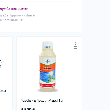
лужба підтримки
лужба підтримки клієнтів
4/7 без вихідних
дь-
ї
обки
Гербіцид Гроділ Максі 1 л
.
4 500 ₴