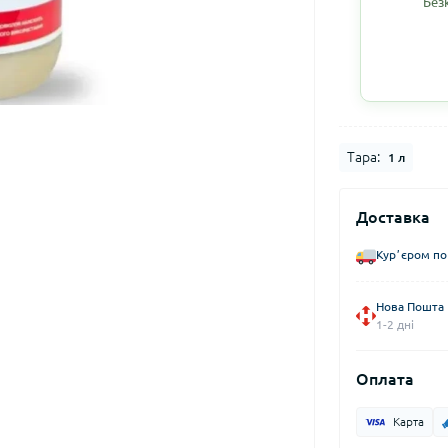
Без
Тара:
1 л
Доставка
Курʼєром по
Нова Пошта
1-2 дні
Оплата
Карта