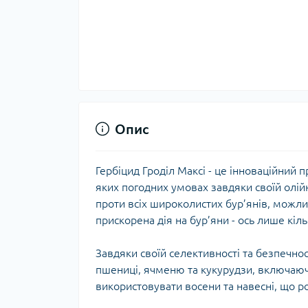
Опис
Гербіцид Гроділ Максі - це інноваційний п
яких погодних умовах завдяки своїй олій
проти всіх широколистих бур’янів, можли
прискорена дія на бур’яни - ось лише кіл
Завдяки своїй селективності та безпечно
пшениці, ячменю та кукурудзи, включаюч
використовувати восени та навесні, що р