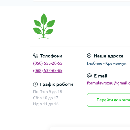
Телефони
Наша адреса
(050) 555-20-55
Глобине - Кременчук
(068) 532-65-65
E-mail
formulavrozau@gmail.
Графік роботи
Пн-Пт: з 9 до 18
Сб: з 10 до 17
Перейти до конта
Нд: з 11 до 16