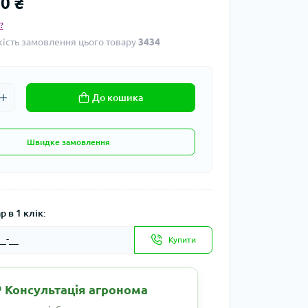
0 ₴
?
кість замовлення цього товару
3434
До кошика
Швидке замовлення
 в 1 клік:
Купити
 Консультація агронома