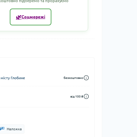
коштовно підберемо та прорахуємо
🌿
Соцмережі
 місту Глобине
безкоштовно
від 100 ₴
Наложка