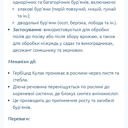
однорічних та багаторічних бур'янів, включаючи:
злакові бур'яни (пирій повзучий, мишій, гумай
та ін.);
дводольні бур'яни (осот, берізка, лобода та ін.).
Застосування
: використовується для обробки
полів до посіву або після збору врожаю, а також
для обробки міжрядь у садах та виноградниках,
десикант соняшнику та зернових.
Механізм дії:
Гербіцид Кулак проникає в рослини через листя та
стебла.
Діюча речовина переміщується по рослині до
кореневої системи, де блокує синтез амінокислот.
Це призводить до припинення росту та загибелі
бур'янів.
Переваги: