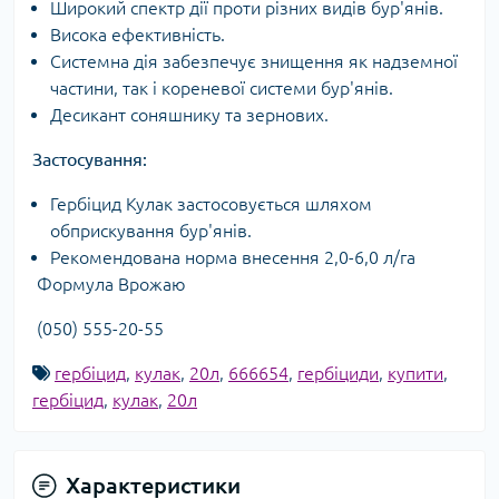
Широкий спектр дії проти різних видів бур'янів.
Висока ефективність.
Системна дія забезпечує знищення як надземної
частини, так і кореневої системи бур'янів.
Десикант соняшнику та зернових.
Застосування:
Гербіцид Кулак застосовується шляхом
обприскування бур'янів.
Рекомендована норма внесення 2,0-6,0 л/га
Формула Врожаю
(050) 555-20-55
гербіцид
,
кулак
,
20л
,
666654
,
гербіциди
,
купити
,
гербіцид
,
кулак
,
20л
Характеристики