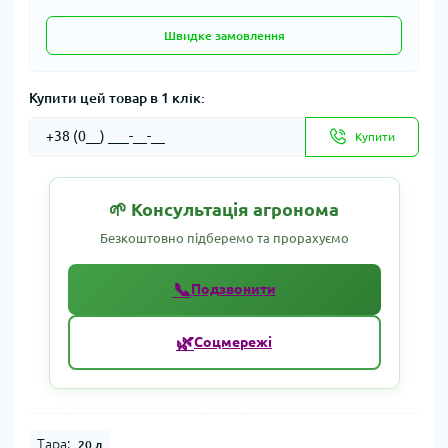
Швидке замовлення
Купити цей товар в 1 клік:
Купити
🌱 Консультація агронома
Безкоштовно підберемо та прорахуємо
📞
Подзвонити
🌿
Соцмережі
Тара:
20 л