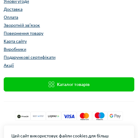
Умови угоди
Доставка
Оплата
Зворотній зв’язок
Повернення товару
Карта сайту
Виробники
Подарункові сертифікати
Акції
Каталог товарів
Xolod.Online
Цей сайт використовує файли cookies для більш
Формула Врожаю © 2026