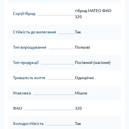
гібрид МАТЕО ФАО
Сорт/гібрид
320
Стійкість до вилягання
Так
Тип вирощування
Польові
Тип продукції
Посівний (насіння)
Тривалість життя
Однорічні
Упаковка
Мішок
ФАО
320
Холодостійкість
Так