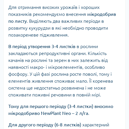
Для отримання високих урожаїв і хороших
показників рекомендуємо внесення
мікродобрив
по листу
. Виділяють два важливих періоди в
розвитку кукурудзи в які необхідно проводити
позакореневе підживлення.
В період утворення 3-4 листків
в рослини
закладаються репродуктивні органи. Кількість
качанів на рослині та зерен в них залежить від
наявності макро- і мікроелементів, особливо
фосфору. У цій фазі рослина росте поволі, тому і
елементів живлення споживає мало. Її коренева
система ще недостатньо розвинена і не може
споживати поживні речовини в повній мірі.
Тому для першого періоду (3-4 листки) вносимо
мікродобриво NewPlant Neo – 2 л/га
.
Для другого періоду (6-8 листків)
характерний