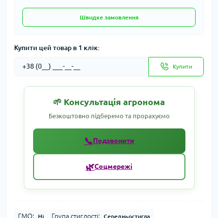
Швидке замовлення
Купити цей товар в 1 клік:
Купити
🌱 Консультація агронома
Безкоштовно підберемо та прорахуємо
📞
Подзвонити
🌿
Соцмережі
ГМО:
Група стиглості:
Ні
Середньостигла