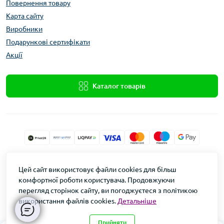
Повернення товару
Карта сайту
Виробники
Подарункові сертифікати
Акції
Каталог товарів
Xolod.Online
Цей сайт використовує файли cookies для більш
Формула Врожаю © 2026
комфортної роботи користувача. Продовжуючи
перегляд сторінок сайту, ви погоджуєтеся з політикою
використання файлів cookies.
Детальніше
Прийняти