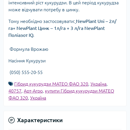
інтенсивний ріст кукурудзи. В цей період кукурудза
може відчувати потребу в цинку.
Тому необхідно застосовувати:
NewPlant Uni – 2л/
га+ NewPlant Цинк – 1л/га + 3 л/га NewPlant
Поліазот IQ.
Формула Врожаю
Насіння Кукурузи
(050) 555-20-55
Гібрид кукурудзи МАТЕО ФАО 320
,
Україна
,
40757
,
Арт-Агро
,
купити Гібрид кукурудзи МАТЕО
ФАО 320
,
Україна
Характеристики