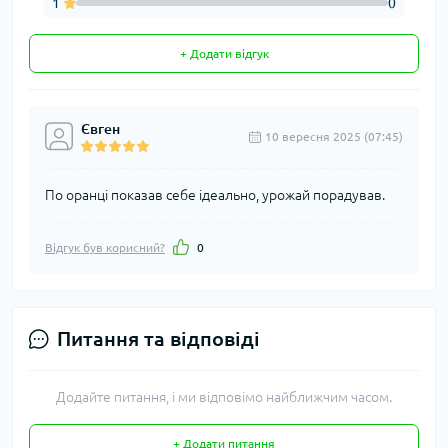
1
0
+ Додати відгук
Євген
10 вересня 2025 (07:45)
По оранці показав себе ідеально, урожай порадував.
Відгук був корисний?
0
Питання та відповіді
Додайте питання, і ми відповімо найближчим часом.
+ Додати питання