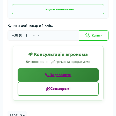
Швидке замовлення
Купити цей товар в 1 клік:
Купити
🌱 Консультація агронома
Безкоштовно підберемо та прорахуємо
📞
Подзвонити
🌿
Соцмережі
Тара:
5 л