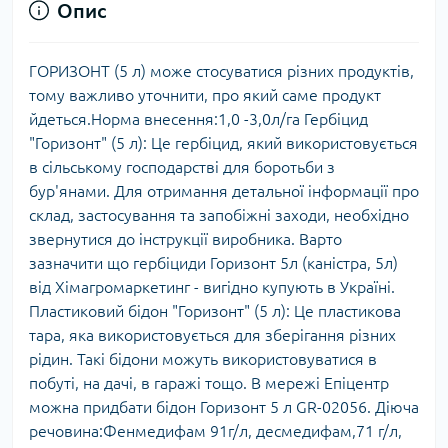
Опис
ГОРИЗОНТ (5 л) може стосуватися різних продуктів,
тому важливо уточнити, про який саме продукт
йдеться.Норма внесення:1,0 -3,0л/га Гербіцид
"Горизонт" (5 л): Це гербіцид, який використовується
в сільському господарстві для боротьби з
бур'янами. Для отримання детальної інформації про
склад, застосування та запобіжні заходи, необхідно
звернутися до інструкції виробника. Варто
зазначити що гербіциди Горизонт 5л (каністра, 5л)
від Хімагромаркетинг - вигідно купують в Україні.
Пластиковий бідон "Горизонт" (5 л): Це пластикова
тара, яка використовується для зберігання різних
рідин. Такі бідони можуть використовуватися в
побуті, на дачі, в гаражі тощо. В мережі Епіцентр
можна придбати бідон Горизонт 5 л GR-02056. Діюча
речовина:Фенмедифам 91г/л, десмедифам,71 г/л,