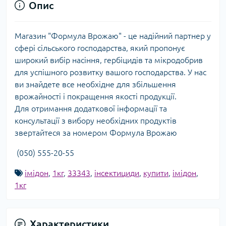
Опис
Магазин "Формула Врожаю" - це надійний партнер у
сфері сільського господарства, який пропонує
широкий вибір насіння, гербіцидів та мікродобрив
для успішного розвитку вашого господарства. У нас
ви знайдете все необхідне для збільшення
врожайності і покращення якості продукції.
Для отримання додаткової інформації та
консультації з вибору необхідних продуктів
звертайтеся за номером Формула Врожаю
(050) 555-20-55
імідон
,
1кг
,
33343
,
інсектициди
,
купити
,
імідон
,
1кг
Характеристики