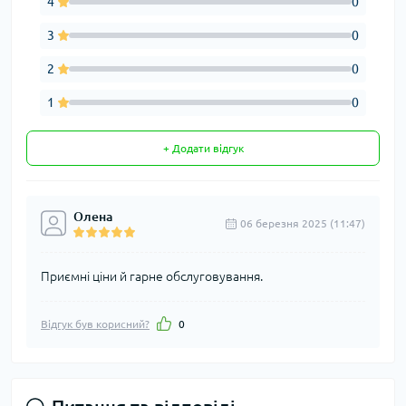
4
0
3
0
2
0
1
0
+ Додати відгук
Олена
06 березня 2025 (11:47)
Приємні ціни й гарне обслуговування.
Відгук був корисний?
0