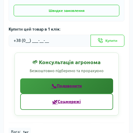
Швидке замовлення
Купити цей товар в 1 клік:
Купити
🌱 Консультація агронома
Безкоштовно підберемо та прорахуємо
📞
Подзвонити
🌿
Соцмережі
Вага:
1кг