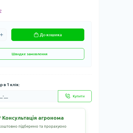
?
До кошика
Швидке замовлення
 в 1 клік:
Купити
 Консультація агронома
коштовно підберемо та прорахуємо