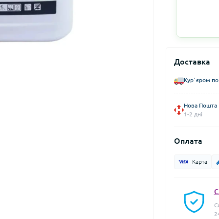
Доставка
Курʼєром по
Нова Пошта
1-2 дні
Оплата
Карта
С
С
2