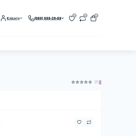
0
0
0
Клієнту
(050) 555-20-55
0