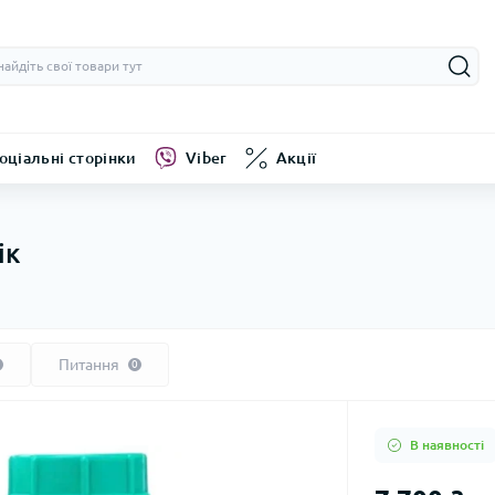
оціальні сторінки
Viber
Акції
ік
Питання
0
В наявності