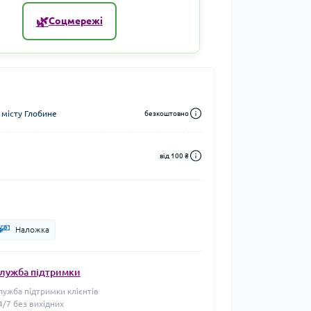
🌿
Соцмережі
 місту Глобине
безкоштовно
від 100 ₴
Наложка
лужба підтримки
лужба підтримки клієнтів
4/7 без вихідних