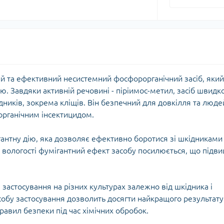
ний та ефективний несистемний фосфорорганічний засіб, який
ю. Завдяки активній речовині - піріимос-метил, засіб швидко
иків, зокрема кліщів. Він безпечний для довкілля та люде
рганічним інсектицидом.
гантну дію, яка дозволяє ефективно боротися зі шкідниками
а вологості фумігантний ефект засобу посилюється, що підв
застосування на різних культурах залежно від шкідника і
особу застосування дозволить досягти найкращого результату
авил безпеки під час хімічних обробок.