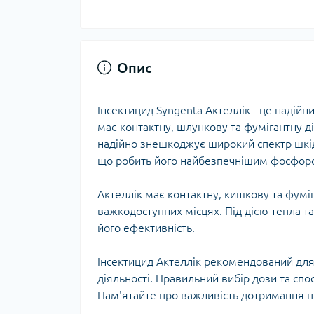
Опис
Інсектицид Syngenta Актеллік - це надій
має контактну, шлункову та фумігантну ді
надійно знешкоджує широкий спектр шкідн
що робить його найбезпечнішим фосфоро
Актеллік має контактну, кишкову та фумі
важкодоступних місцях. Під дією тепла т
його ефективність.
Інсектицид Актеллік рекомендований для 
діяльності. Правильний вибір дози та сп
Пам'ятайте про важливість дотримання пр