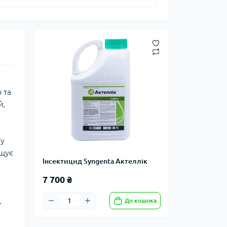
 та
й,
 у
ищує
Інсектицид Syngenta Актеллік
7 700 ₴
.
До кошика