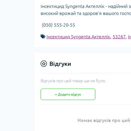
Інсектицид Syngenta Актеллік - надійний 
високий врожай та здоров'я вашого гос
(050) 555-20-55
Інсектицид Syngenta Актеллік
,
53267
,
І
Відгуки
Відгуків про цей товар ще не було.
+ Додати відгук
Немає відгуків про цей