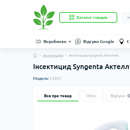
Каталог товарів
Виробники
Відгуки Google
С
Інсектициди
Інсектицид Syngenta Актеллік
Інсектицид Syngenta Актелл
Модель:
53267
Все про товар
Опис
Відгуки
0