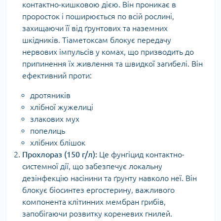
контактно-кишковою дією. Він проникає в
проросток і поширюється по всій рослині,
захищаючи її від ґрунтових та наземних
шкідників. Тіаметоксам блокує передачу
нервових імпульсів у комах, що призводить до
припинення їх живлення та швидкої загибелі. Він
ефективний проти:
дротяників
хлібної жужелиці
злакових мух
попелиць
хлібних блішок
Прохлораз (150 г/л):
Це фунгіцид контактно-
системної дії, що забезпечує локальну
дезінфекцію насінини та ґрунту навколо неї. Він
блокує біосинтез ергостерину, важливого
компонента клітинних мембран грибів,
запобігаючи розвитку кореневих гнилей.