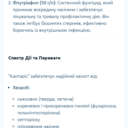
Флутріафол (50 г/л):
Системний фунгіцид, який
проникає всередину насінини і забезпечує
лікувальну та тривалу профілактичну дію. Він
також інгібує біосинтез стеринів, ефективно
борючись із внутрішньою інфекцією.
Спектр Дії та Переваги
"Кантаріс" забезпечує надійний захист від:
Хвороб:
сажкових (тверда, летюча)
кореневих і прикореневих гнилей (фузаріозна,
гельмінтоспоріозна)
септоріозу
пліснявіння насіння