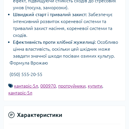
ефект, підвищуючи стійкість сходів до стресових
умов (посуха, заморозки).
Швидкий старт і тривалий захист:
Забезпечує
інтенсивний розвиток кореневої системи та
тривалий захист насіння, кореневої системи та
сходів.
Ефективність проти хлібної жужелиці:
Особливо
цінна властивість, оскільки цей шкідник може
завдати значної шкоди посівам озимих культур.
Формула Врожаю
(050) 555-20-55
кантаріс-5л
,
000970
,
протруйники
,
купити
,
кантаріс-5л
Характеристики