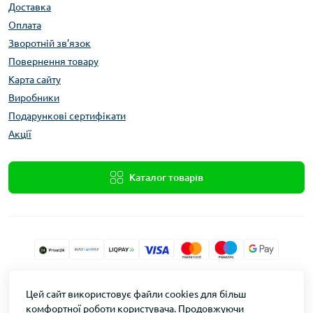
Доставка
Оплата
Зворотній зв’язок
Повернення товару
Карта сайту
Виробники
Подарункові сертифікати
Акції
Каталог товарів
Xolod.Online
Цей сайт використовує файли cookies для більш
Формула Врожаю © 2026
комфортної роботи користувача. Продовжуючи