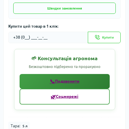
Швидке замовлення
Купити цей товар в 1 клік:
Купити
🌱 Консультація агронома
Безкоштовно підберемо та прорахуємо
📞
Подзвонити
🌿
Соцмережі
Тара:
5 л