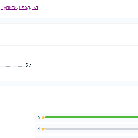
,
купити
,
клод
,
5л
5 л
5
4