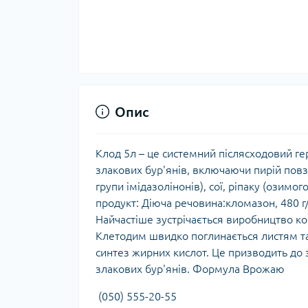
Опис
Клод 5л – це системний післясходовий ге
злакових бур'янів, включаючи пирій повзу
групи імідазолінонів), сої, ріпаку (озимо
продукт: Діюча речовина:кломазон, 480 г
Найчастіше зустрічається виробництво комп
Клетодим швидко поглинається листям та 
синтез жирних кислот. Це призводить до з
злакових бур'янів. Формула Врожаю
(050) 555-20-55