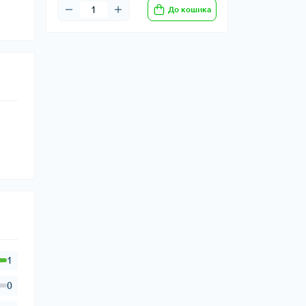
До кошика
1
0