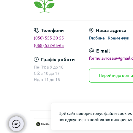
Телефони
Наша адреса
(050) 555-20-55
Глобине - Кременчук
(068) 532-65-65
E-mail
formulavrozau@gmail.
Графік роботи
Пн-Пт: з 9 до 18
Сб: з 10 до 17
Перейти до конта
Нд: з 11 до 16
Цей сайт використовує файли cookies
погоджуєтеся з політикою використан