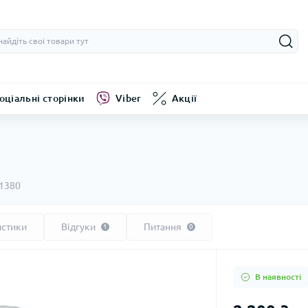
оціальні сторінки
Viber
Акції
1380
истики
Відгуки
Питання
1
0
В наявності