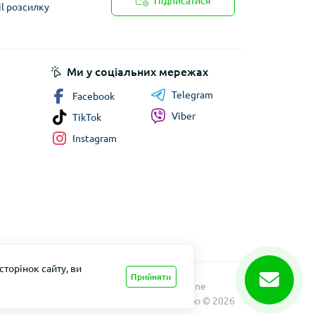
Підписатися
il розсилку
Ми у соціальних мережах
Telegram
Facebook
Viber
TikTok
Instagram
торінок сайту, ви
Прийняти
Xolod.Online
Формула Врожаю © 2026