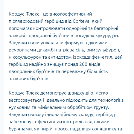
Кордус Флекс - це високоефективний
післявсходовий гербіцид від Corteva, який
допомагає контролювати однорічні та багаторічні
злакові і дводольні бур'яни в посадках кукурудзи.
Завдяки своїй унікальній формулі з діючими
речовинами дикамбі натрієва сіль, римсульфурон,
нікосульфурон та антидотом ізоксадифен-етил, цей
гербіцид надійно знищує понад 200 видів
дводольних бур'янів та переважну більшість
злакових бур'янів.
Кордус Флекс демонструє швидку дію, легко
застосовується і ідеально підходить для технології з
нульовим та мінімальним обробітком грунту.
Завдяки своєму інноваційному складу, гербіцид
забезпечує ефективний контроль над такими
бур'янами, як пирій, просо, падалиця соняшнику та