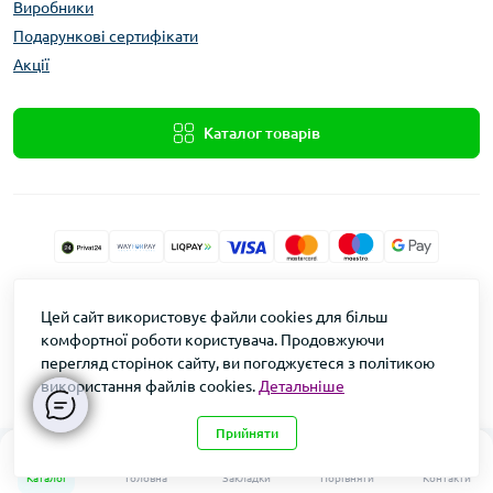
Виробники
Подарункові сертифікати
Акції
Каталог товарів
Xolod.Online
Цей сайт використовує файли cookies для більш
Формула Врожаю © 2026
комфортної роботи користувача. Продовжуючи
перегляд сторінок сайту, ви погоджуєтеся з політикою
використання файлів cookies.
Детальніше
Прийняти
0
0
Каталог
Головна
Закладки
Порівняти
Контакти