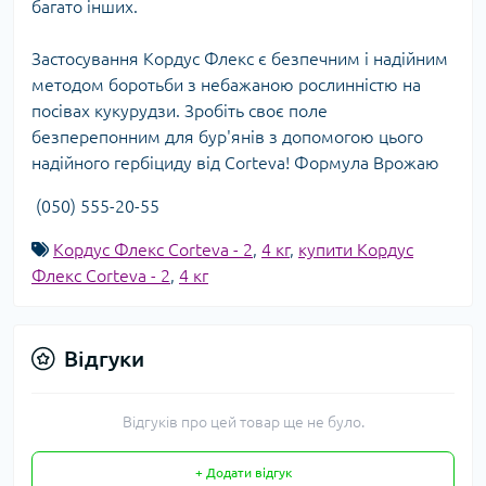
багато інших.
Застосування Кордус Флекс є безпечним і надійним
методом боротьби з небажаною рослинністю на
посівах кукурудзи. Зробіть своє поле
безперепонним для бур'янів з допомогою цього
надійного гербіциду від Corteva! Формула Врожаю
(050) 555-20-55
Кордус Флекс Corteva - 2
,
4 кг
,
купити Кордус
Флекс Corteva - 2
,
4 кг
Відгуки
Відгуків про цей товар ще не було.
+ Додати відгук