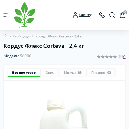
0
Клієнту
Гербіциди
Кордус Флекс Corteva - 2,4 кг
Кордус Флекс Corteva - 2,4 кг
Модель:
56900
0
Все про товар
Опис
Відгуки
Питання
0
0