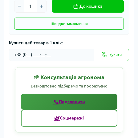
До кошика
Швидке замовлення
Купити цей товар в 1 клік:
Купити
🌱 Консультація агронома
Безкоштовно підберемо та прорахуємо
📞
Подзвонити
🌿
Соцмережі