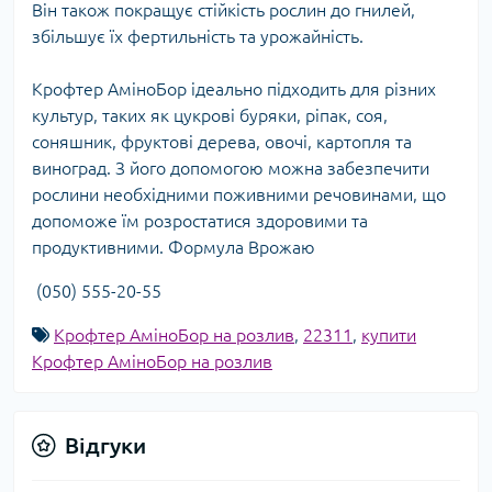
Він також покращує стійкість рослин до гнилей,
збільшує їх фертильність та урожайність.
Крофтер АміноБор ідеально підходить для різних
культур, таких як цукрові буряки, ріпак, соя,
соняшник, фруктові дерева, овочі, картопля та
виноград. З його допомогою можна забезпечити
рослини необхідними поживними речовинами, що
допоможе їм розростатися здоровими та
продуктивними. Формула Врожаю
(050) 555-20-55
Крофтер АміноБор на розлив
,
22311
,
купити
Крофтер АміноБор на розлив
Відгуки