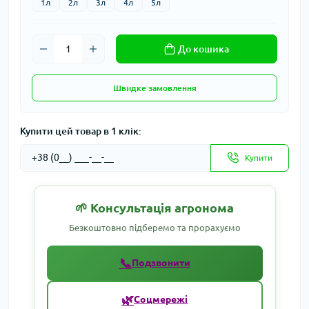
1л
2л
3л
4л
5л
До кошика
Швидке замовлення
Купити цей товар в 1 клік:
Купити
🌱 Консультація агронома
Безкоштовно підберемо та прорахуємо
📞
Подзвонити
🌿
Соцмережі