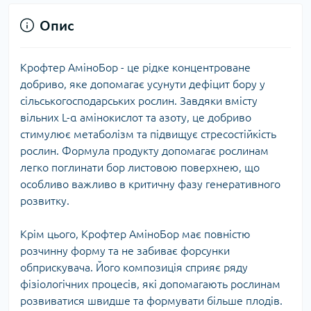
Опис
Крофтер АміноБор - це рідке концентроване
добриво, яке допомагає усунути дефіцит бору у
сільськогосподарських рослин. Завдяки вмісту
вільних L-α амінокислот та азоту, це добриво
стимулює метаболізм та підвищує стресостійкість
рослин. Формула продукту допомагає рослинам
легко поглинати бор листовою поверхнею, що
особливо важливо в критичну фазу генеративного
розвитку.
Крім цього, Крофтер АміноБор має повністю
розчинну форму та не забиває форсунки
обприскувача. Його композиція сприяє ряду
фізіологічних процесів, які допомагають рослинам
розвиватися швидше та формувати більше плодів.