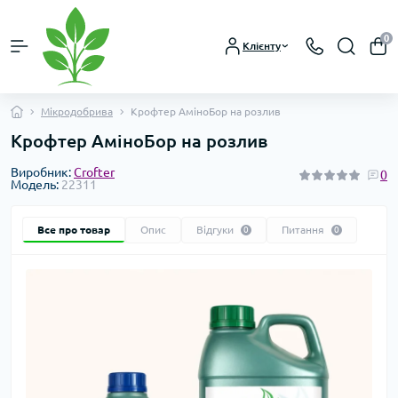
0
Клієнту
Мікродобрива
Крофтер АміноБор на розлив
Крофтер АміноБор на розлив
Виробник:
Crofter
0
Модель:
22311
Все про товар
Опис
Відгуки
Питання
0
0