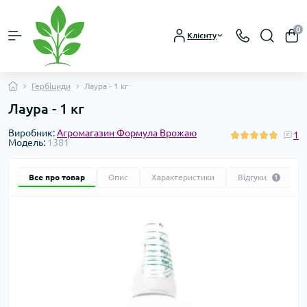
0
Клієнту
Гербіциди
Лаура - 1 кг
Лаура - 1 кг
Виробник:
Агромагазин Формула Врожаю
1
Модель:
1381
Все про товар
Опис
Характеристики
Відгуки
1