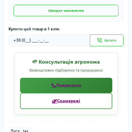
Швидке замовлення
Купити цей товар в 1 клік:
Купити
🌱 Консультація агронома
Безкоштовно підберемо та прорахуємо
📞
Подзвонити
🌿
Соцмережі
Вага:
1кг