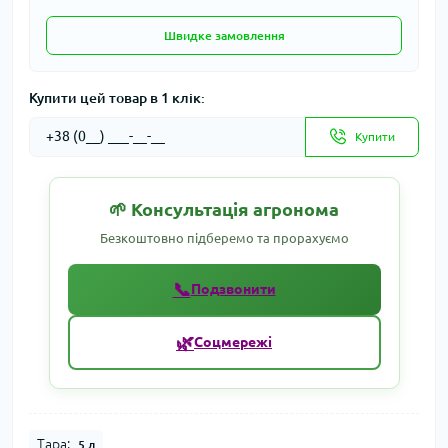
Швидке замовлення
Купити цей товар в 1 клік:
Купити
🌱 Консультація агронома
Безкоштовно підберемо та прорахуємо
📞
Подзвонити
🌿
Соцмережі
Тара:
5 л