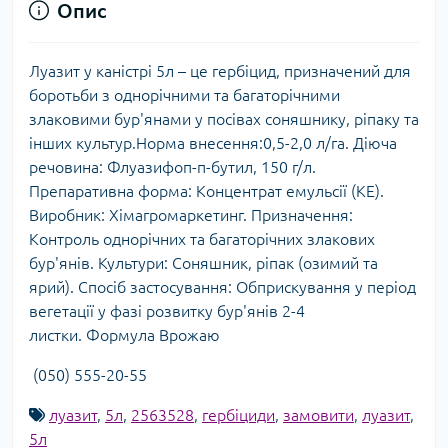
Опис
Луазит у каністрі 5л – це гербіцид, призначений для
боротьби з однорічними та багаторічними
злаковими бур'янами у посівах соняшнику, ріпаку та
інших культур.Норма внесення:0,5-2,0 л/га. Діюча
речовина: Флуазифоп-п-бутил, 150 г/л.
Препаративна форма: Концентрат емульсії (КЕ).
Виробник: Хімагромаркетинг. Призначення:
Контроль однорічних та багаторічних злакових
бур'янів. Культури: Соняшник, ріпак (озимий та
ярий). Спосіб застосування: Обприскування у період
вегетації у фазі розвитку бур'янів 2-4
листки. Формула Врожаю
(050) 555-20-55
луазит
,
5л
,
2563528
,
гербіциди
,
замовити
,
луазит
,
5л