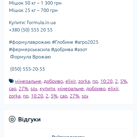
Мішок 50 кг – 1 300 грн
Мішок 25 кг – 700 грн
Купити: formula.in.ua
+380 (50) 555 20 55
#формулаврожаю #Глобине #агро2025
#фермерськасила #добрива #азот
Формула Врожаю
(050) 555-20-55
мінеральне
,
добриво
,
elixir
,
zorka
,
np
,
10:20
,
2
,
5%
,
cao
,
27%
,
so₃
,
купити
,
мінеральне
,
добриво
,
elixir
,
zorka
,
np
,
10:20
,
2
,
5%
,
cao
,
27%
,
so₃
Відгуки
Рейтинг товару: