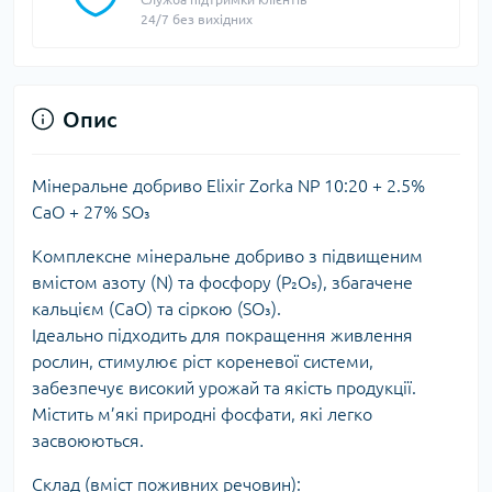
24/7 без вихідних
Опис
Мінеральне добриво Elixir Zorka NP 10:20 + 2.5%
CaO + 27% SO₃
Комплексне мінеральне добриво з підвищеним
вмістом азоту (N) та фосфору (P₂O₅), збагачене
кальцієм (CaO) та сіркою (SO₃).
Ідеально підходить для покращення живлення
рослин, стимулює ріст кореневої системи,
забезпечує високий урожай та якість продукції.
Містить м’які природні фосфати, які легко
засвоюються.
Склад (вміст поживних речовин):