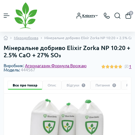
0
Клієнту
Мікродобрива
Мінеральне добриво Elixir Zorka NP 10:20 + 2.5% CaO
Мінеральне добриво Elixir Zorka NP 10:20 +
2.5% CaO + 27% SO₃
Виробник:
Агромагазин Формула Врожаю
1
Модель:
444567
Все про товар
Опис
Відгуки
Питання
Реко
1
0