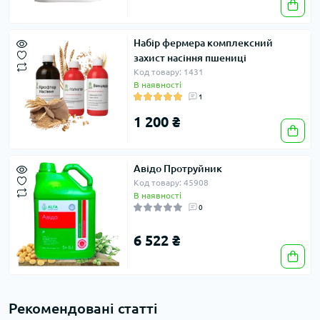
Набір фермера комплексний
захист насіння пшениці
Код товару: 1431
В наявності
1
1 200 ₴
Авідо Протруйник
Код товару: 45908
В наявності
0
6 522 ₴
Рекомендовані статті