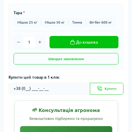
Тара
*
Мішок 25 кг
Мішок 50 кг
Тонна
Біг-бег 600 кг
До кошика
Швидке замовлення
Купити цей товар в 1 клік:
Купити
🌱 Консультація агронома
Безкоштовно підберемо та прорахуємо