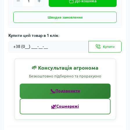
До кошика
Швидке замовлення
Купити цей товар в 1 клік:
Купити
🌱 Консультація агронома
Безкоштовно підберемо та прорахуємо
📞
Подзвонити
🌿
Соцмережі