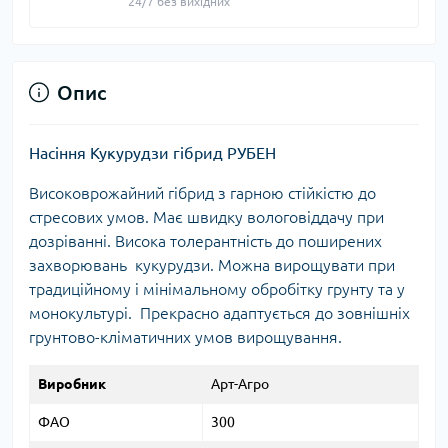
24/7 без вихідних
Опис
Насіння Кукурудзи гібрид РУБЕН
Високоврожайний гібрид з гарною стійкістю до
стресових умов. Має швидку вологовіддачу при
дозріванні. Висока толерантність до поширених
захворювань кукурудзи. Можна вирощувати при
традиційному і мінiмальному обробітку грунту та у
монокультурі. Прекрасно адаптується до зовнішніх
грунтово-кліматичних умов вирощування.
Виробник
Арт-Агро
ФАО
300