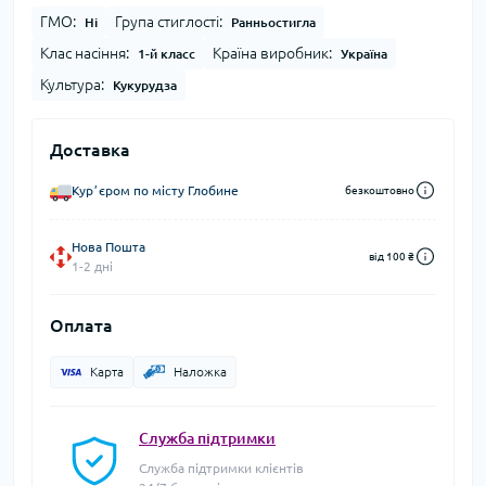
ГМО:
Група стиглості:
Ні
Ранньостигла
Клас насіння:
Країна виробник:
1-й класс
Україна
Культура:
Кукурудза
Доставка
Курʼєром по місту Глобине
безкоштовно
Нова Пошта
від 100 ₴
1-2 дні
Оплата
Карта
Наложка
Служба підтримки
Служба підтримки клієнтів