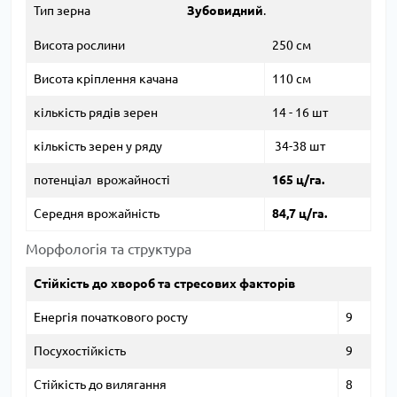
Тип зерна
Зубовидний
.
Висота рослини
250 см
Висота кріплення качана
110 см
кількість рядів зерен
14 - 16 шт
кількість зерен у ряду
34-38 шт
потенціал врожайності
165 ц/га.
Середня врожайність
84,7 ц/га.
Морфологія та структура
Стійкість до хвороб та стресових факторів
Енергія початкового росту
9
Посухостійкість
9
Стійкість до вилягання
8