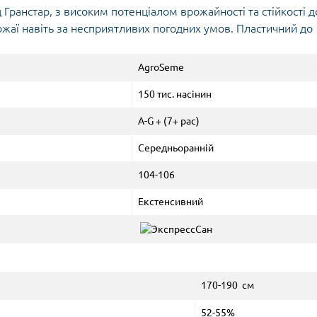
Гранстар, з високим потенціалом врожайності та стійкості д
рожаї навіть за несприятливих погодних умов. Пластичний до
AgroSeme
150 тис. насінин
A-G + (7+ рас)
Середньоранній
104-106
Екстенсивний
170-190 см
52-55%