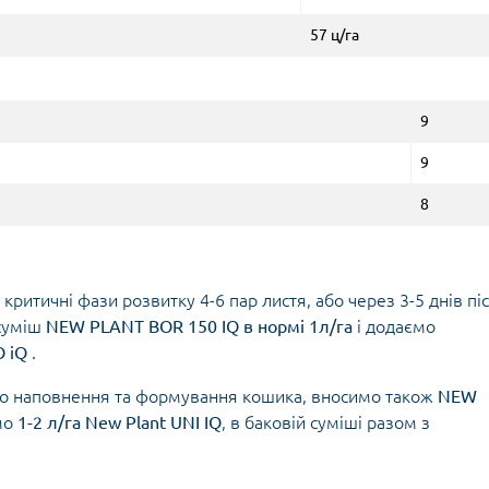
57 ц/га
9
9
8
ритичні фази розвитку 4-6 пар листя, або через 3-5 днів пі
 суміш
NEW PLANT BOR 150 IQ в нормі 1л/га
і додаємо
 iQ
.
го наповнення та формування кошика, вносимо також
NEW
мо
1-2 л/га New Plant UNI IQ
, в баковій суміші разом з