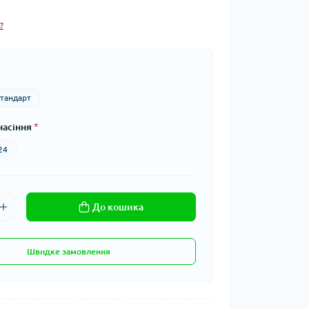
?
тандарт
насіння
*
24
До кошика
Швидке замовлення