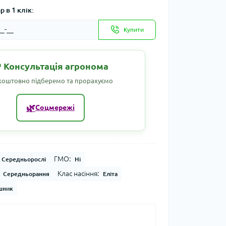
 в 1 клік:
Купити
 Консультація агронома
коштовно підберемо та прорахуємо
🌿
Соцмережі
ГМО:
Середньорослі
Ні
Клас насіння:
Середньорання
Еліта
шник