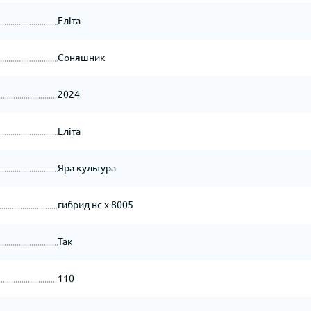
Еліта
Соняшник
2024
Еліта
Яра культура
гибрид нс х 8005
Так
110