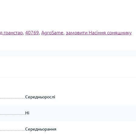
д гранстар
,
40769
,
AgroSame
,
замовити Насіння соняшнику
Середньорослі
Ні
Середньорання