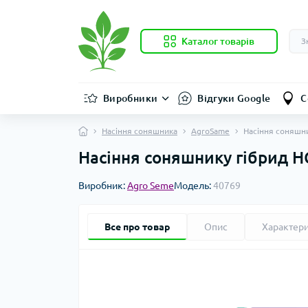
Каталог товарів
Виробники
Відгуки Google
С
Насіння соняшника
AgroSame
Насіння соняшни
Насіння соняшнику гібрид НС
Виробник:
Agro Seme
Модель:
40769
Все про товар
Опис
Характер