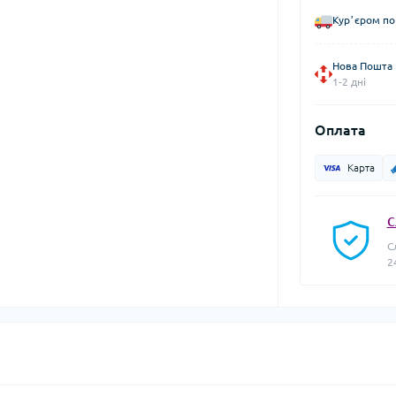
Курʼєром по
Нова Пошта
1-2 дні
Оплата
Карта
С
С
2