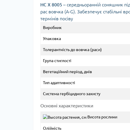
НС Х 8005
– середньоранній соняшник під 
рас вовчка (A-G). Забезпечує стабільні в
термінів посіву
Виробник
Упаковка
Толерант­ність до вовчка (раси)
Група стиглості
Вегетаційний період, днів
Тип адаптивності
Система гербіцидного захисту
Основні характеристики
Висота рослини
Олійність