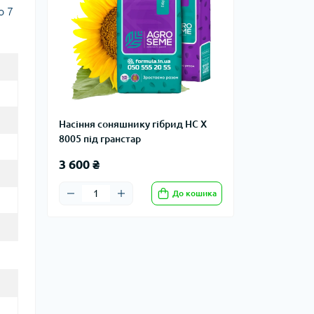
о 7
Насіння соняшнику гібрид НС Х
8005 під гранстар
3 600 ₴
До кошика