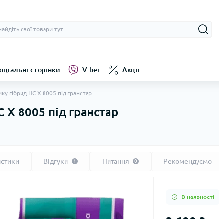
оціальні сторінки
Viber
Акції
ку гібрид НС Х 8005 під гранстар
 Х 8005 під гранстар
истики
Відгуки
Питання
Рекомендуємо
1
0
В наявності