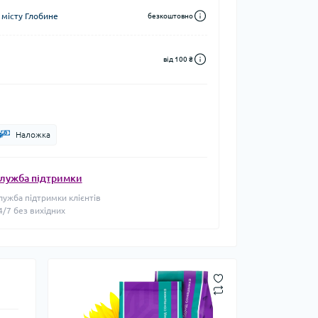
 місту Глобине
безкоштовно
від 100 ₴
Наложка
лужба підтримки
лужба підтримки клієнтів
4/7 без вихідних