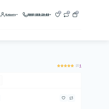
0
0
0
Клієнту
(050) 555-20-55
1