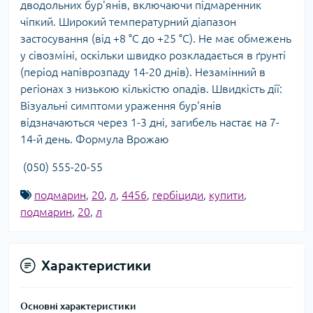
дводольних бур'янів, включаючи підмаренник
чіпкий. Широкий температурний діапазон
застосування (від +8 °С до +25 °С). Не має обмежень
у сівозміні, оскільки швидко розкладається в ґрунті
(період напіврозпаду 14-20 днів). Незамінний в
регіонах з низькою кількістю опадів. Швидкість дії:
Візуальні симптоми ураження бур'янів
відзначаються через 1-3 дні, загибель настає на 7-
14-й день. Формула Врожаю
(050) 555-20-55
подмарин
,
20
,
л
,
4456
,
гербіциди
,
купити
,
подмарин
,
20
,
л
Характеристики
Основні характеристики