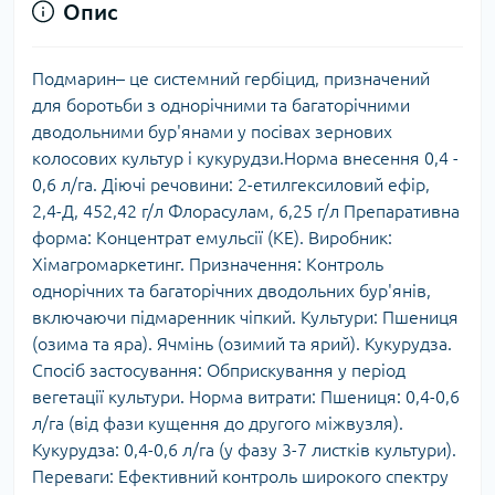
Опис
Подмарин– це системний гербіцид, призначений
для боротьби з однорічними та багаторічними
дводольними бур'янами у посівах зернових
колосових культур і кукурудзи.Норма внесення 0,4 -
0,6 л/га. Діючі речовини: 2-етилгексиловий ефір,
2,4-Д, 452,42 г/л Флорасулам, 6,25 г/л Препаративна
форма: Концентрат емульсії (КЕ). Виробник:
Хімагромаркетинг. Призначення: Контроль
однорічних та багаторічних дводольних бур'янів,
включаючи підмаренник чіпкий. Культури: Пшениця
(озима та яра). Ячмінь (озимий та ярий). Кукурудза.
Спосіб застосування: Обприскування у період
вегетації культури. Норма витрати: Пшениця: 0,4-0,6
л/га (від фази кущення до другого міжвузля).
Кукурудза: 0,4-0,6 л/га (у фазу 3-7 листків культури).
Переваги: Ефективний контроль широкого спектру