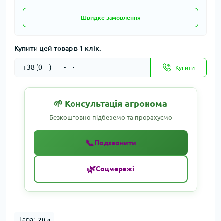
Швидке замовлення
Купити цей товар в 1 клік:
Купити
🌱 Консультація агронома
Безкоштовно підберемо та прорахуємо
📞
Подзвонити
🌿
Соцмережі
Тара:
20 л