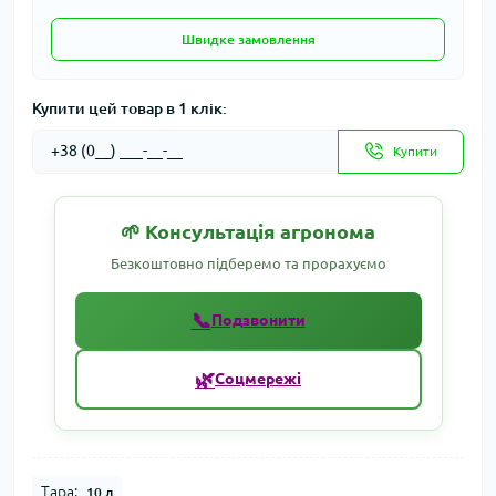
Швидке замовлення
Купити цей товар в 1 клік:
Купити
🌱 Консультація агронома
Безкоштовно підберемо та прорахуємо
📞
Подзвонити
🌿
Соцмережі
Тара:
10 л