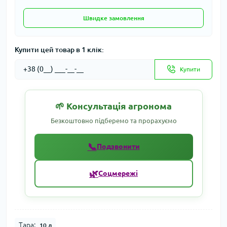
Швидке замовлення
Купити цей товар в 1 клік:
Купити
🌱 Консультація агронома
Безкоштовно підберемо та прорахуємо
📞
Подзвонити
🌿
Соцмережі
Тара:
10 л