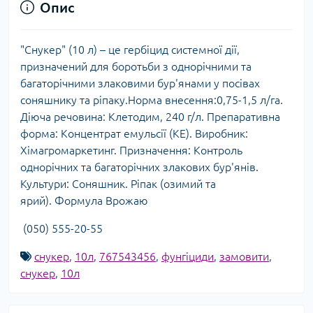
Опис
"Снукер" (10 л) – це гербіцид системної дії,
призначений для боротьби з однорічними та
багаторічними злаковими бур'янами у посівах
соняшнику та ріпаку.Норма внесення:0,75-1,5 л/га.
Діюча речовина: Клетодим, 240 г/л. Препаративна
форма: Концентрат емульсії (КЕ). Виробник:
Хімагромаркетинг. Призначення: Контроль
однорічних та багаторічних злакових бур'янів.
Культури: Соняшник. Ріпак (озимий та
ярий). Формула Врожаю
(050) 555-20-55
снукер
,
10л
,
767543456
,
фунгіциди
,
замовити
,
снукер
,
10л