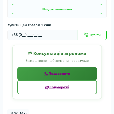
Швидке замовлення
Купити цей товар в 1 клік:
Купити
🌱 Консультація агронома
Безкоштовно підберемо та прорахуємо
📞
Подзвонити
🌿
Соцмережі
Вага:
10 кг