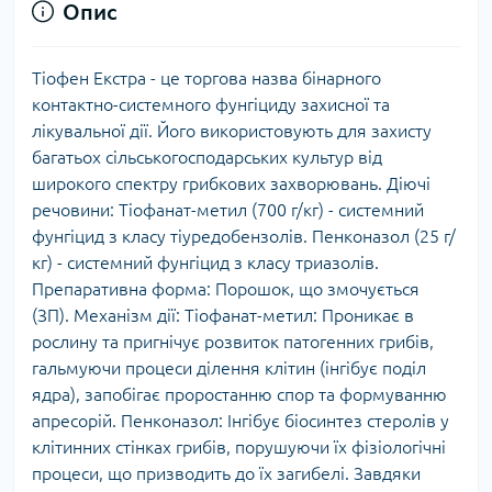
Опис
Тіофен Екстра - це торгова назва бінарного
контактно-системного фунгіциду захисної та
лікувальної дії. Його використовують для захисту
багатьох сільськогосподарських культур від
широкого спектру грибкових захворювань. Діючі
речовини: Тіофанат-метил (700 г/кг) - системний
фунгіцид з класу тіуредобензолів. Пенконазол (25 г/
кг) - системний фунгіцид з класу триазолів.
Препаративна форма: Порошок, що змочується
(ЗП). Механізм дії: Тіофанат-метил: Проникає в
рослину та пригнічує розвиток патогенних грибів,
гальмуючи процеси ділення клітин (інгібує поділ
ядра), запобігає проростанню спор та формуванню
апресорій. Пенконазол: Інгібує біосинтез стеролів у
клітинних стінках грибів, порушуючи їх фізіологічні
процеси, що призводить до їх загибелі. Завдяки