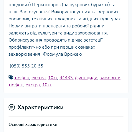
плодових) Церкоспороз (на цукрових буряках) та
інші. Застосування: Використовується на зернових,
овочевих, технічних, плодових та ягідних культурах.
Норми витрати препарату та робочої рідини
залежать від культури та виду захворювання.
Обприскування проводять під час вегетації
профілактично або при перших ознаках
захворювання. Формула Врожаю
(050) 555-20-55
тіофен
,
екстра
,
10кг
,
44433
,
фунгіциди
,
замовити
,
тіофен
,
екстра
,
10кг
Характеристики
Основні характеристики