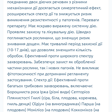
поєднанню двох діючих речовин з різними
механізмами дії досягається синергетичний ефект,
розширюється спектр дії та знижується ризик
виникнення резистентності у патогенів. Переваги
препарату: Має яскраво виражену системну дію.
Проявляє захисну та лікувальну дію. Швидко
поглинається рослинами, що зменшує ризик
змивання дощем. Має тривалий період захисної дії
(10-17 днів), що дозволяє зменшити кількість
обробок. Ефективний проти широкого спектру
захворювань. Забезпечує захист як обробленої
частини рослини, так і нових пагонів. Не викликає
фітотоксичності при дотриманні регламенту
застосування. Спектр дії: Ефективний проти
багатьох грибкових захворювань, включаючи:
Борошниста роса Іржа (різні види) Септоріоз
Плямистості Гнилі (сіра, біла, плодова, коренева,
гниль денця) Оїдіум (на виноградниках) Парша (на
плодових) Моніліоз (на плодових) Коккомікоз (на