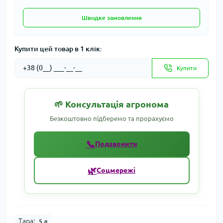
Швидке замовлення
Купити цей товар в 1 клік:
Купити
🌱 Консультація агронома
Безкоштовно підберемо та прорахуємо
📞
Подзвонити
🌿
Соцмережі
Тара:
5 л