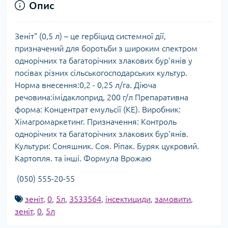
Опис
Зеніт" (0,5 л) – це гербіцид системної дії,
призначений для боротьби з широким спектром
однорічних та багаторічних злакових бур'янів у
посівах різних сільськогосподарських культур.
Норма внесення:0,2 - 0,25 л/га. Діюча
речовина:імідаклоприд, 200 г/л Препаративна
форма: Концентрат емульсії (КЕ). Виробник:
Хімагромаркетинг. Призначення: Контроль
однорічних та багаторічних злакових бур'янів.
Культури: Соняшник. Соя. Ріпак. Буряк цукровий.
Картопля. та інші. Формула Врожаю
(050) 555-20-55
зеніт
,
0
,
5л
,
3533564
,
інсектициди
,
замовити
,
зеніт
,
0
,
5л