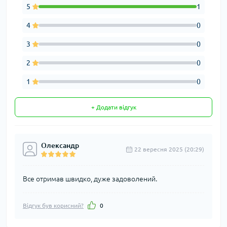
5
1
4
0
3
0
2
0
1
0
+ Додати відгук
Олександр
22 вересня 2025 (20:29)
Все отримав швидко, дуже задоволений.
Відгук був корисний?
0