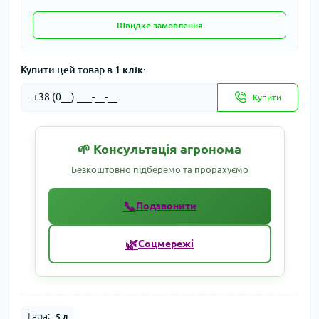
Швидке замовлення
Купити цей товар в 1 клік:
Купити
🌱 Консультація агронома
Безкоштовно підберемо та прорахуємо
📞
Подзвонити
🌿
Соцмережі
Тара:
5 л