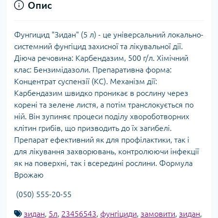
Опис
Фунгицид "Зидан" (5 л) - це універсальний локально-
системний фунгіцид захисної та лікувальної дії.
Діюча речовина: Карбендазим, 500 г/л. Хімічний
клас: Бензимідазоли. Препаративна форма:
Концентрат суспензії (КС). Механізм дії:
Карбендазим швидко проникає в рослину через
корені та зелене листя, а потім транслокується по
ній. Він зупиняє процеси поділу хвороботворних
клітин грибів, що призводить до їх загибелі.
Препарат ефективний як для профілактики, так і
для лікування захворювань, контролюючи інфекції
як на поверхні, так і всередині рослини. Формула
Врожаю
(050) 555-20-55
зидан
,
5л
,
23456543
,
фунгіциди
,
замовити
,
зидан
,