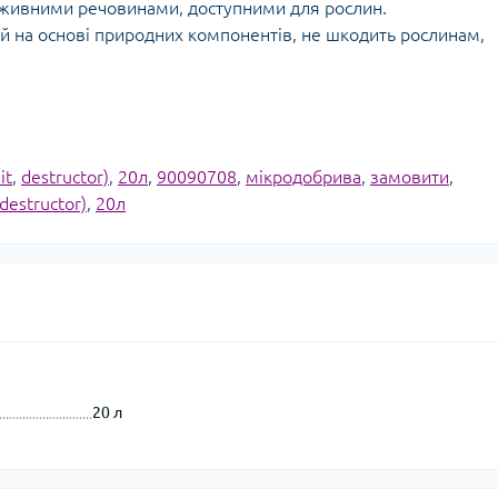
оживними речовинами, доступними для рослин.
 на основі природних компонентів, не шкодить рослинам,
it
,
destructor)
,
20л
,
90090708
,
мікродобрива
,
замовити
,
destructor)
,
20л
20 л