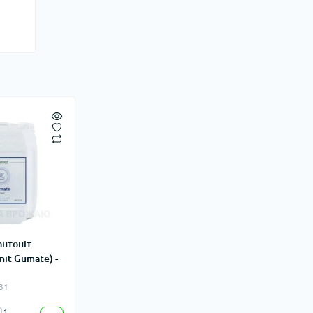
нтоніт
nit Gumate) -
31
1