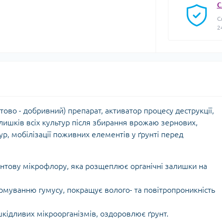
С
С
2
тово - добривний) препарат, активатор процесу деструкції,
алишків всіх культур після збирання врожаю зернових,
р, мобілізації поживних елементів у ґрунті перед
унтову мікрофлору, яка розщеплює органічні залишки на
муванню гумусу, покращує волого- та повітропроникність
кідливих мікроорганізмів, оздоровлює ґрунт.