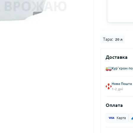
Тара:
20 л
Доставка
Курʼєром по
Нова Пошта
1-2 дні
Оплата
Карта