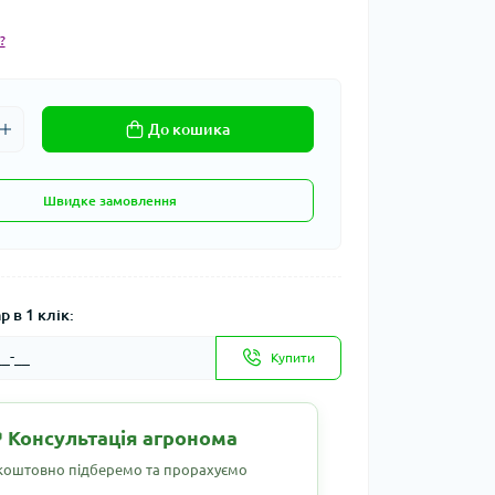
?
До кошика
Швидке замовлення
 в 1 клік:
Купити
 Консультація агронома
коштовно підберемо та прорахуємо