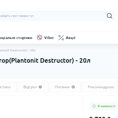
оціальні сторінки
Viber
Акції
tonit Destructor) - 20л
р(Plantonit Destructor) - 20л
истики
Відгуки
Питання
Рекомендуємо
1
0
В наявності