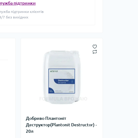
лужба підтримки
лужба підтримки клієнтів
4/7 без вихідних
Добриво Плантоніт
Деструктор(Plantonit Destructor) -
20л