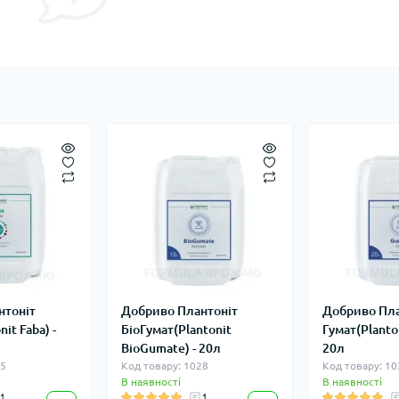
нтоніт
Добриво Плантоніт
Добриво Пла
it Faba) -
БіоГумат(Plantonit
Гумат(Planto
BioGumate) - 20л
20л
15
Код товару: 1028
Код товару: 10
В наявності
В наявності
1
1