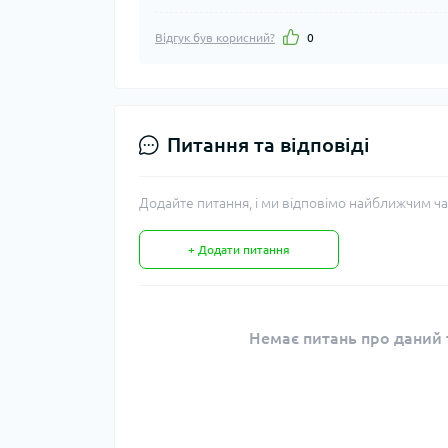
Відгук був корисний?
0
Питання та відповіді
Додайте питання, і ми відповімо найближчим ча
+ Додати питання
Немає питань про даний т