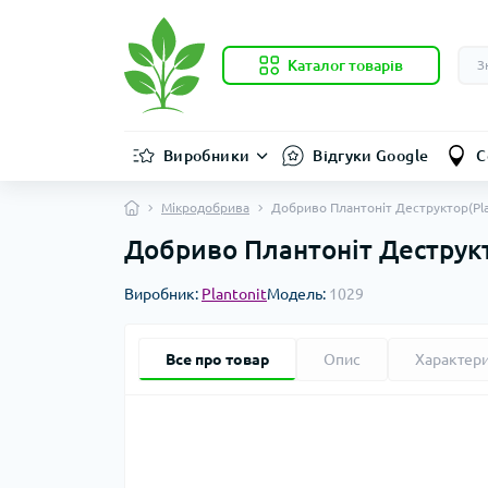
Каталог товарів
Виробники
Відгуки Google
С
Мікродобрива
Добриво Плантоніт Деструктор(Plan
Добриво Плантоніт Деструкто
Виробник:
Plantonit
Модель:
1029
Все про товар
Опис
Характер