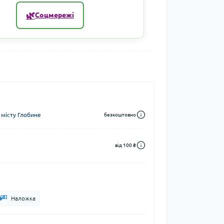
🌿
Соцмережі
 місту Глобине
безкоштовно
від 100 ₴
Наложка