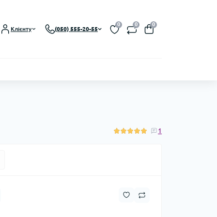
0
0
0
Клієнту
(050) 555-20-55
1