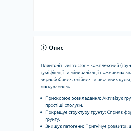
Опис
Плантоніт
Destructor – комплексний (грун
гуміфікації та мінералізації пожнивних з
зернобобових, олійних та овочевих культу
дискуванням.
Прискорює розкладання:
Активізує ґр
простіші сполуки.
Покращує структуру ґрунту:
Сприяє фор
ґрунту.
Знищує патогени:
Пригнічує розвиток ш