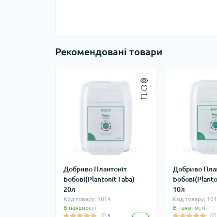
Рекомендовані товари
Добриво Плантоніт
Добриво Пла
Бобові(Plantonit Faba) -
Бобові(Planton
20л
10л
Код товару: 1014
Код товару: 10
В наявності
В наявності
1