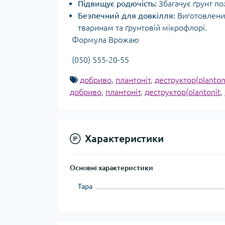
Підвищує родючість:
Збагачує ґрунт п
Безпечний для довкілля:
Виготовлений
тваринам та ґрунтовій мікрофлорі.
Формула Врожаю
(050) 555-20-55
добриво
,
плантоніт
,
деструктор(planton
добриво
,
плантоніт
,
деструктор(plantonit
,
Характеристики
Основні характеристики
Тара