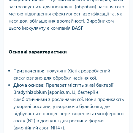
застосовується для інокуляції (обробки) насіння сої з
метою підвищення ефективності азотфіксації та, як
наслідок, збільшення врожайності. Виробником
цього інокулянту є компанія
BASF
.
Основні характеристики
Призначення:
Інокулянт Хістік розроблений
ексклюзивно для обробки насіння
сої
.
Діюча основа:
Препарат містить живі бактерії
Bradyrhizobium japonicum
. Ці бактерії є
симбіотичними з рослинами сої. Вони проникають
у корені рослини, утворюючи бульбочки, де
відбувається процес перетворення атмосферного
азоту (N2) в доступні для рослини форми
(амонійний азот, NH4+).