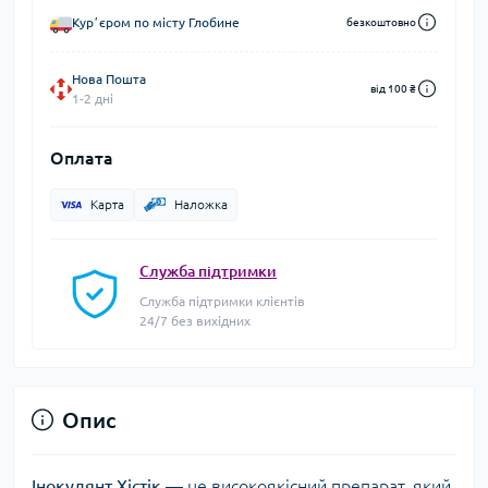
Курʼєром по місту Глобине
безкоштовно
Нова Пошта
від 100 ₴
1-2 дні
Оплата
Карта
Наложка
Служба підтримки
Служба підтримки клієнтів
24/7 без вихідних
Опис
Інокулянт Хістік
— це високоякісний препарат, який