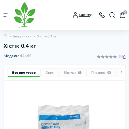
0
Клієнту
Інокулянти
Хістік-0.4 кг
Хістік-0.4 кг
Модель:
44445
0
Все про товар
Опис
Відгуки
Питання
Реко
0
0