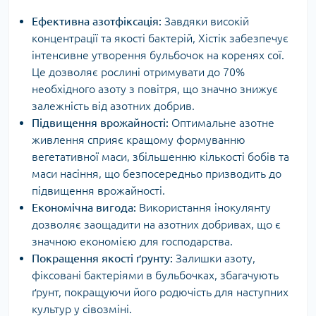
Ефективна азотфіксація:
Завдяки високій
концентрації та якості бактерій, Хістік забезпечує
інтенсивне утворення бульбочок на коренях сої.
Це дозволяє рослині отримувати до 70%
необхідного азоту з повітря, що значно знижує
залежність від азотних добрив.
Підвищення врожайності:
Оптимальне азотне
живлення сприяє кращому формуванню
вегетативної маси, збільшенню кількості бобів та
маси насіння, що безпосередньо призводить до
підвищення врожайності.
Економічна вигода:
Використання інокулянту
дозволяє заощадити на азотних добривах, що є
значною економією для господарства.
Покращення якості ґрунту:
Залишки азоту,
фіксовані бактеріями в бульбочках, збагачують
ґрунт, покращуючи його родючість для наступних
культур у сівозміні.