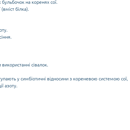
бульбочок на коренях сої.
(вміст білка).
оту.
сіння.
 використанні сівалок.
упають у симбіотичні відносини з кореневою системою сої,
ії азоту.