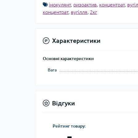
інокулянт
,
ризоактив
,
концентрат
,
вугі
концентрат
,
вугілля
,
2кг
Характеристики
Основні характеристики
Вага
Відгуки
Рейтинг товару: