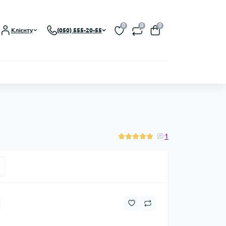
0
0
0
Клієнту
(050) 555-20-55
1