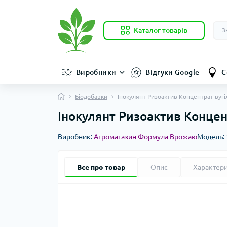
Каталог товарів
Виробники
Відгуки Google
С
Біодобавки
Інокулянт Ризоактив Концентрат вугіл
Інокулянт Ризоактив Концент
Виробник:
Агромагазин Формула Врожаю
Модель:
Все про товар
Опис
Характер