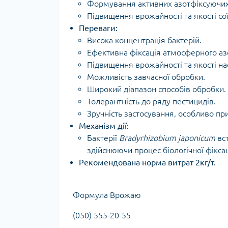
Формування активних азотфіксуючих 
Підвищення врожайності та якості сої 
Переваги:
Висока концентрація бактерій.
Ефективна фіксація атмосферного аз
Підвищення врожайності та якості на
Можливість завчасної обробки.
Широкий діапазон способів обробки.
Толерантність до ряду пестицидів.
Зручність застосування, особливо при
Механізм дії:
Бактерії
Bradyrhizobium japonicum
вст
здійснюючи процес біологічної фіксац
Рекомендована норма витрат 2кг/т.
Формула Врожаю
(050) 555-20-55