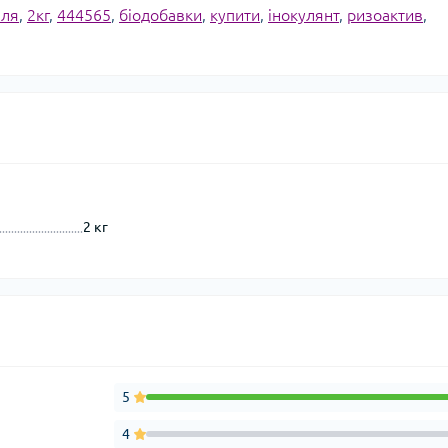
лля
,
2кг
,
444565
,
біодобавки
,
купити
,
інокулянт
,
ризоактив
,
2 кг
5
4