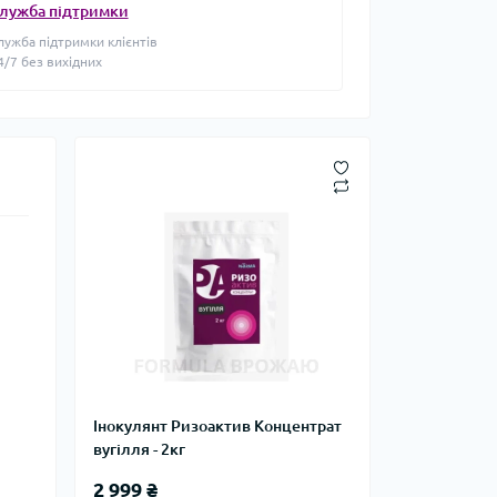
лужба підтримки
лужба підтримки клієнтів
4/7 без вихідних
Інокулянт Ризоактив Концентрат
вугілля - 2кг
2 999 ₴