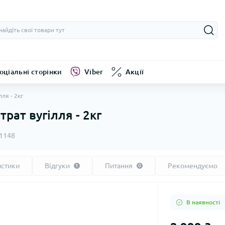
оціальні сторінки
Viber
Акції
ля - 2кг
рат вугілля - 2кг
1148
истики
Відгуки
Питання
Рекомендуємо
1
0
В наявності