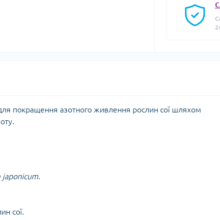
С
С
2
 для покращення азотного живлення рослин сої шляхом
оту.
 japonicum
.
ин сої.