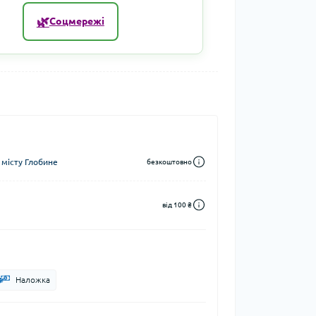
🌿
Соцмережі
 місту Глобине
безкоштовно
від 100 ₴
Наложка