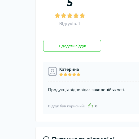
5
Відгуків: 1
+ Додати відгук
Катерина
Продукція відповідає заявленій якості.
Відгук був корисний?
0