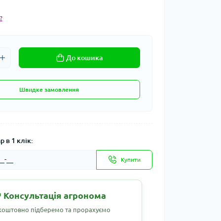
?
До кошика
Швидке замовлення
 в 1 клік:
Купити
 Консультація агронома
коштовно підберемо та прорахуємо