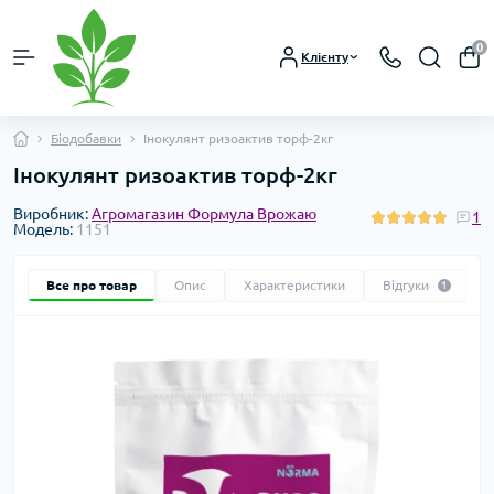
0
Клієнту
Біодобавки
Інокулянт ризоактив торф-2кг
Інокулянт ризоактив торф-2кг
Виробник:
Агромагазин Формула Врожаю
1
Модель:
1151
Все про товар
Опис
Характеристики
Відгуки
1