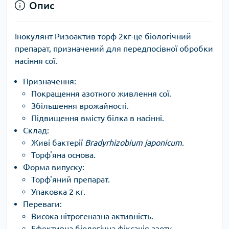
Опис
Інокулянт Ризоактив торф 2кг-це біологічний
препарат, призначений для передпосівної обробки
насіння сої.
Призначення:
Покращення азотного живлення сої.
Збільшення врожайності.
Підвищення вмісту білка в насінні.
Склад:
Живі бактерії
Bradyrhizobium japonicum
.
Торф'яна основа.
Форма випуску:
Торф'яний препарат.
Упаковка 2 кг.
Переваги:
Висока нітрогеназна активність.
Ефективна біологічна фіксація азоту.