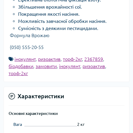
Збільшення врожайності сої.
Покращення якості насіння.
Можливість завчасної обробки насіння.
Сумісність з деякими пестицидами.
Формула Врожаю
(050) 555-20-55
інокулянт
,
ризоактив
,
торф-2кг
,
2367859
,
біодобавки
,
замовити
,
інокулянт
,
ризоактив
,
торф-2кг
Характеристики
Основні характеристики
Вага
2 кг