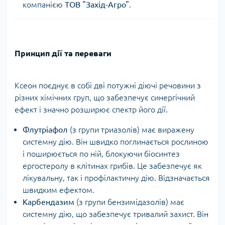
компанією
ТОВ "Захід-Агро"
.
Принцип дії та переваги
Ксеон поєднує в собі дві потужні діючі речовини з
різних хімічних груп, що забезпечує синергічний
ефект і значно розширює спектр його дії.
Флутріафол
(з групи триазолів) має виражену
системну дію. Він швидко поглинається рослиною
і поширюється по ній, блокуючи біосинтез
ергостеролу в клітинах грибів. Це забезпечує як
лікувальну, так і профілактичну дію. Відзначається
швидким ефектом.
Карбендазим
(з групи бензимідазолів) має
системну дію, що забезпечує тривалий захист. Він