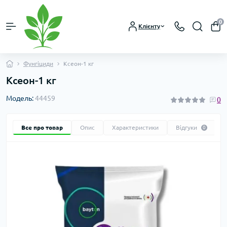
0
Клієнту
Фунгіциди
Ксеон-1 кг
Ксеон-1 кг
Модель:
44459
0
Все про товар
Опис
Характеристики
Відгуки
0