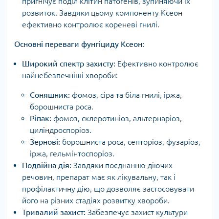
пригнічує поділ клітин патогенів, зупиняючи їх
розвиток. Завдяки цьому компоненту Ксеон
ефективно контролює кореневі гнилі.
Основні переваги фунгіциду Ксеон:
Широкий спектр захисту:
Ефективно контролює
найнебезпечніші хвороби:
Соняшник:
фомоз, сіра та біла гнилі, іржа,
борошниста роса.
Ріпак:
фомоз, склеротиніоз, альтернаріоз,
циліндроспоріоз.
Зернові:
борошниста роса, септоріоз, фузаріоз,
іржа, гельмінтоспоріоз.
Подвійна дія:
Завдяки поєднанню діючих
речовин, препарат має як лікувальну, так і
профілактичну дію, що дозволяє застосовувати
його на різних стадіях розвитку хвороби.
Тривалий захист:
Забезпечує захист культури