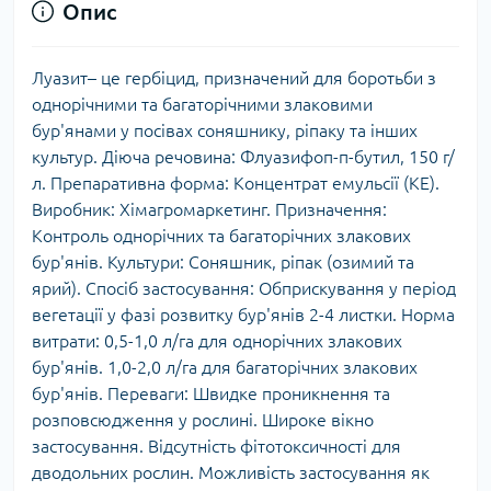
Опис
Луазит– це гербіцид, призначений для боротьби з
однорічними та багаторічними злаковими
бур'янами у посівах соняшнику, ріпаку та інших
культур. Діюча речовина: Флуазифоп-п-бутил, 150 г/
л. Препаративна форма: Концентрат емульсії (КЕ).
Виробник: Хімагромаркетинг. Призначення:
Контроль однорічних та багаторічних злакових
бур'янів. Культури: Соняшник, ріпак (озимий та
ярий). Спосіб застосування: Обприскування у період
вегетації у фазі розвитку бур'янів 2-4 листки. Норма
витрати: 0,5-1,0 л/га для однорічних злакових
бур'янів. 1,0-2,0 л/га для багаторічних злакових
бур'янів. Переваги: Швидке проникнення та
розповсюдження у рослині. Широке вікно
застосування. Відсутність фітотоксичності для
дводольних рослин. Можливість застосування як