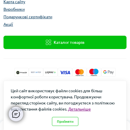
Карта сайту
Виробники
Подарункові сертифікати
Акції
Каталог товарів
Xolod.Online
Цей сайт використовує файли cookies для більш
Формула Врожаю © 2026
комфортної роботи користувача. Продовжуючи
перегляд сторінок сайту, ви погоджуєтеся з політикою
використання файлів cookies.
Детальніше
Прийняти
0
0