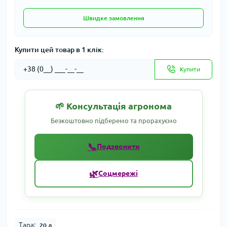
Швидке замовлення
Купити цей товар в 1 клік:
Купити
🌱 Консультація агронома
Безкоштовно підберемо та прорахуємо
📞
Подзвонити
🌿
Соцмережі
Тара:
20 л