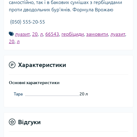
самостійно, так і в бакових сумішах з гербіцидами
проти дводольних бур'янів. Формула Врожаю
(050) 555-20-55
луазит
,
20
,
л
,
66543
,
гербіциди
,
замовити
,
луазит
,
20
,
л
Характеристики
Основні характеристики
Тара
20 л
Відгуки