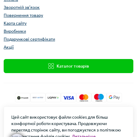
Зворотній зв’язок
Повернення товару
Карта сайту
Виробники
Подарункові сертифікати
Акції
Каталог товарів
Xolod.Online
Цей сайт використовує файли cookies для більш
Формула Врожаю © 2026
комфортної роботи користувача. Продовжуючи
перегляд сторінок сайту, ви погоджуєтеся з політикою
використання файлів cookies.
Детальніше