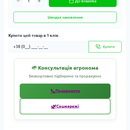
До кошика
Швидке замовлення
Купити цей товар в 1 клік:
Купити
🌱 Консультація агронома
Безкоштовно підберемо та прорахуємо
📞
Подзвонити
🌿
Соцмережі