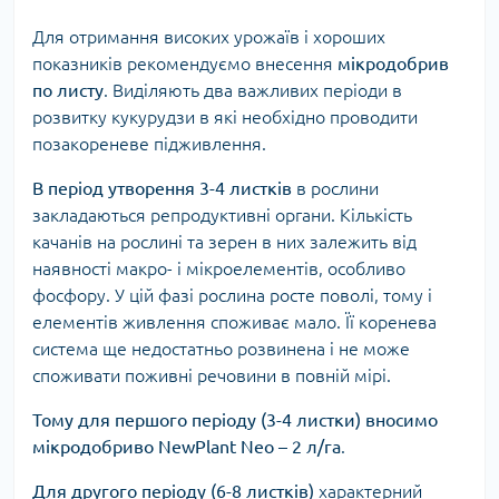
Для отримання високих урожаїв і хороших
показників рекомендуємо внесення
мікродобрив
по листу
. Виділяють два важливих періоди в
розвитку кукурудзи в які необхідно проводити
позакореневе підживлення.
В період утворення 3-4 листків
в рослини
закладаються репродуктивні органи. Кількість
качанів на рослині та зерен в них залежить від
наявності макро- і мікроелементів, особливо
фосфору. У цій фазі рослина росте поволі, тому і
елементів живлення споживає мало. Її коренева
система ще недостатньо розвинена і не може
споживати поживні речовини в повній мірі.
Тому для першого періоду (3-4 листки) вносимо
мікродобриво NewPlant Neo – 2 л/га
.
Для другого періоду (6-8 листків)
характерний