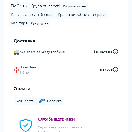
ГМО:
Група стиглості:
Ні
Ранньостигла
Клас насіння:
Країна виробник:
1-й класс
Україна
Культура:
Кукурудза
Доставка
Курʼєром по місту Глобине
безкоштовно
Нова Пошта
від 100 ₴
1-2 дні
Оплата
Карта
Наложка
Служба підтримки
Служба підтримки клієнтів