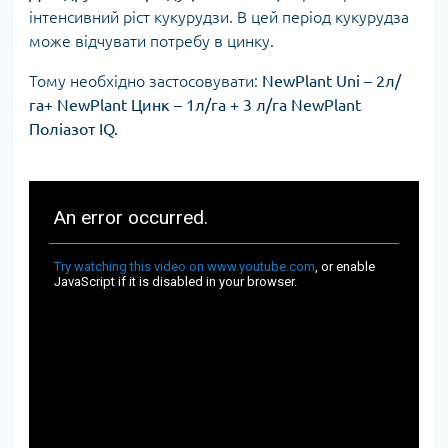
інтенсивний ріст кукурудзи. В цей період кукурудза
може відчувати потребу в цинку.
Тому необхідно застосовувати:
NewPlant Uni – 2л/
га+ NewPlant Цинк – 1л/га + 3 л/га NewPlant
Поліазот IQ.