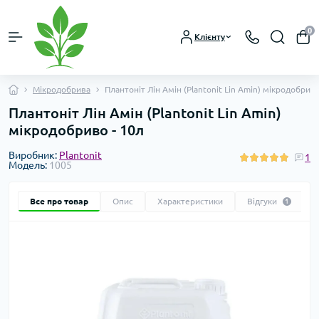
0
Клієнту
Мікродобрива
Плантоніт Лін Амін (Plantonit Lin Amin) мікродобриво
Плантоніт Лін Амін (Plantonit Lin Amin)
мікродобриво - 10л
Виробник:
Plantonit
1
Модель:
1005
Все про товар
Опис
Характеристики
Відгуки
1