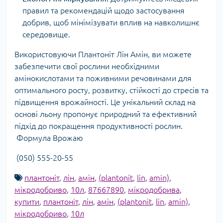
правил та рекомендацій щодо застосування
добрив, щоб мінімізувати вплив на навколишнє
середовище.
Використовуючи Плантоніт Лін Амін, ви можете
забезпечити свої рослини необхідними
амінокислотами та поживними речовинами для
оптимального росту, розвитку, стійкості до стресів та
підвищення врожайності. Це унікальний склад на
основі льону пропонує природний та ефективний
підхід до покращення продуктивності рослин.
Формула Врожаю
(050) 555-20-55
плантоніт
,
лін
,
амін
,
(plantonit
,
lin
,
amin)
,
мікродобриво
,
10л
,
87667890
,
мікродобрива
,
купити
,
плантоніт
,
лін
,
амін
,
(plantonit
,
lin
,
amin)
,
мікродобриво
,
10л