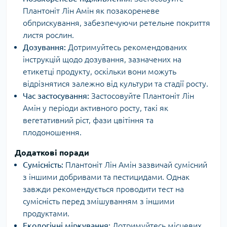
Плантоніт Лін Амін як позакореневе
обприскування, забезпечуючи ретельне покриття
листя рослин.
Дозування:
Дотримуйтесь рекомендованих
інструкцій щодо дозування, зазначених на
етикетці продукту, оскільки вони можуть
відрізнятися залежно від культури та стадії росту.
Час застосування:
Застосовуйте Плантоніт Лін
Амін у періоди активного росту, такі як
вегетативний ріст, фази цвітіння та
плодоношення.
Додаткові поради
Сумісність:
Плантоніт Лін Амін зазвичай сумісний
з іншими добривами та пестицидами. Однак
завжди рекомендується проводити тест на
сумісність перед змішуванням з іншими
продуктами.
Екологічні міркування:
Дотримуйтесь місцевих