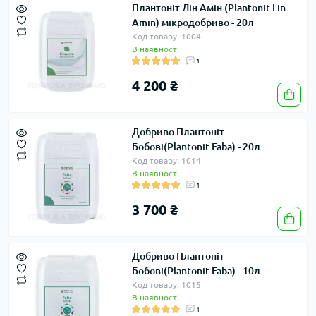
Плантоніт Лін Амін (Plantonit Lin
Amin) мікродобриво - 20л
Код товару: 1004
В наявності
1
4 200 ₴
Добриво Плантоніт
Бобові(Plantonit Faba) - 20л
Код товару: 1014
В наявності
1
3 700 ₴
Добриво Плантоніт
Бобові(Plantonit Faba) - 10л
Код товару: 1015
В наявності
1