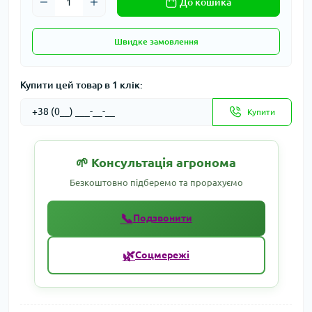
До кошика
Швидке замовлення
Купити цей товар в 1 клік:
Купити
🌱 Консультація агронома
Безкоштовно підберемо та прорахуємо
📞
Подзвонити
🌿
Соцмережі