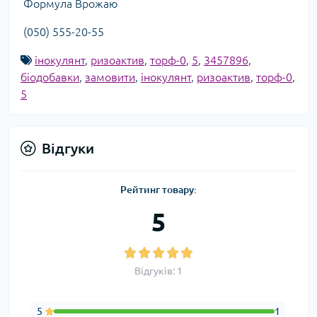
Формула Врожаю
(050) 555-20-55
інокулянт
,
ризоактив
,
торф-0
,
5
,
3457896
,
біодобавки
,
замовити
,
інокулянт
,
ризоактив
,
торф-0
,
5
Відгуки
Рейтинг товару:
5
Відгуків: 1
5
1