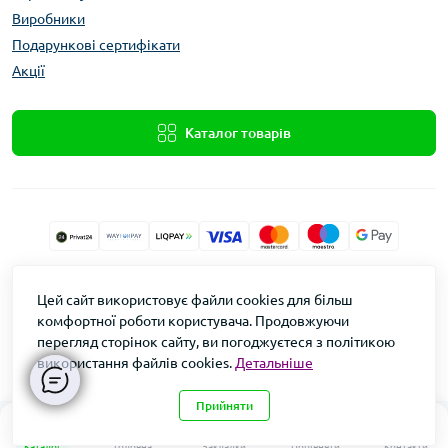
Виробники
Подарункові сертифікати
Акції
Каталог товарів
Xolod.Online
Цей сайт використовує файли cookies для більш
Формула Врожаю © 2026
комфортної роботи користувача. Продовжуючи
перегляд сторінок сайту, ви погоджуєтеся з політикою
використання файлів cookies.
Детальніше
Прийняти
0
0
Каталог
Головна
Закладки
Порівняти
Контакти