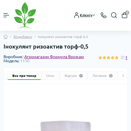
0
Клієнту
Біодобавки
Інокулянт ризоактив торф-0,5
Інокулянт ризоактив торф-0,5
Виробник:
Агромагазин Формула Врожаю
1
Модель:
1150
Все про товар
Опис
Відгуки
Питання
Реко
1
0